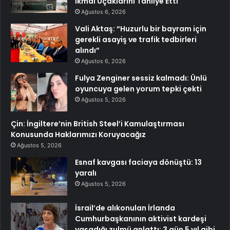
İkmal Uçaklarını Tahliye Etti
Ağustos 6, 2026
Vali Aktaş: “Huzurlu bir bayram için
gerekli asayiş ve trafik tedbirleri
alındı”
Ağustos 6, 2026
Fulya Zenginer sessiz kalmadı: Ünlü
oyuncuya gelen yorum tepki çekti
Ağustos 5, 2026
Çin: İngiltere’nin British Steel’i Kamulaştırması
Konusunda Haklarımızı Koruyacağız
Ağustos 5, 2026
Esnaf kavgası faciaya dönüştü: 13
yaralı
Ağustos 5, 2026
İsrail’de alıkonulan İrlanda
Cumhurbaşkanının aktivist kardeşi
yaşadığı zulmü anlattı: 3 gün 5 yıl gibi