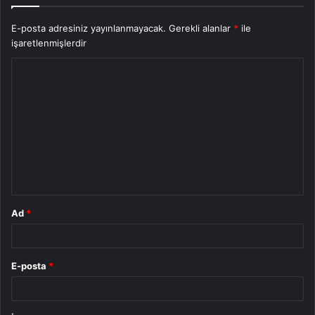
E-posta adresiniz yayınlanmayacak.
Gerekli alanlar
*
ile
işaretlenmişlerdir
Y
o
r
u
m
*
Ad
*
E-posta
*