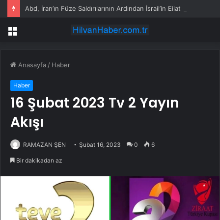
Abd, İran’ın Füze Saldırılarının Ardından İsrail’in Eilat Kentindeki Yakıt İkmal Uçaklarını Tahliye Etti
Menü
Anasayfa
/
Haber
Haber
16 Şubat 2023 Tv 2 Yayın
Akışı
RAMAZAN ŞEN
Şubat 16, 2023
0
6
Bir dakikadan az