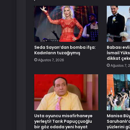
Seda Sayan’dan bomba ifşa:
Babası evli
Kadınların tuzağıymış
İsmail Yük
dikkat çek
Ağustos 7, 2026
Ağustos 7, 
Usta oyuncu misafirhaneye
Manisa Büy
yerleşti! Tarık Papuççuoğlu
Saruhanlı’
bir göz odada yeni hayat
yüzlerini g