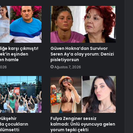
liğe karşı çıkmıştı!
Güven Hokna’dan Survivor
sek’in eşinden
Seren Ay’a olay yorum: Denizi
en hamle
pisletiyorsun
2026
Ağustos 7, 2026
ükşehir
Fulya Zenginer sessiz
da çocukların
kalmadı: Ünlü oyuncuya gelen
ülümsetti
yorum tepki çekti