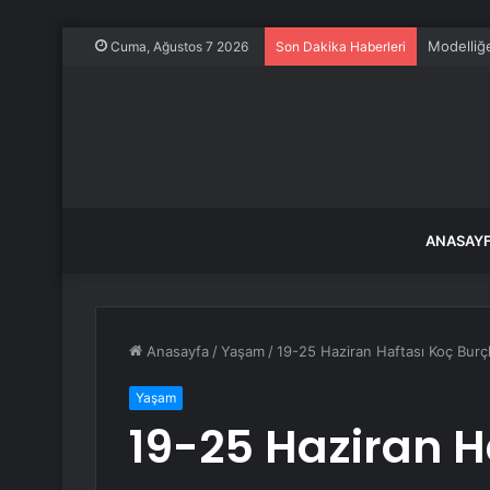
Reynmen 
Cuma, Ağustos 7 2026
Son Dakika Haberleri
ANASAY
Anasayfa
/
Yaşam
/
19-25 Haziran Haftası Koç Burçl
Yaşam
19-25 Haziran H