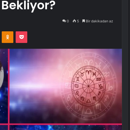
 Bekliyor?
0
5
Bir dakikadan az
VKontakte
Odnoklassniki
Pocket