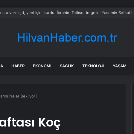
kedisini sevmek isterken hastanelik oldu
FA
HABER
EKONOMI
SAĞLIK
TEKNOLOJI
YAŞAM
arını Neler Bekliyor?
aftası Koç