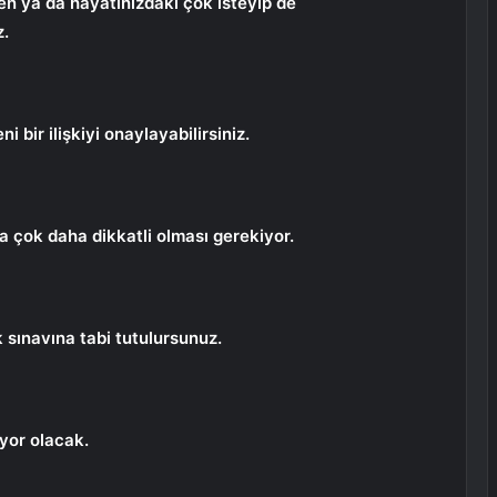
kten ya da hayatınızdaki çok isteyip de
z.
ni bir ilişkiyi onaylayabilirsiniz.
a çok daha dikkatli olması gerekiyor.
şk sınavına tabi tutulursunuz.
ıyor olacak.