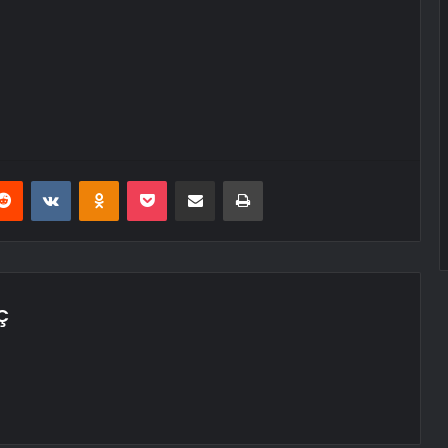
erest
Reddit
VKontakte
Odnoklassniki
Pocket
E-Posta ile paylaş
Yazdır
Ç