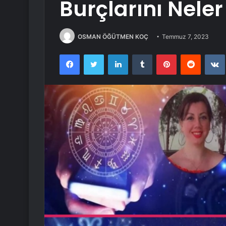
Burçlarını Neler
OSMAN ÖĞÜTMEN KOÇ
Temmuz 7, 2023
Facebook
Twitter
LinkedIn
Tumblr
Pinterest
Reddit