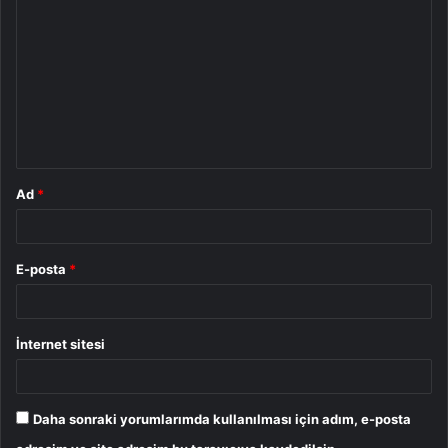
o
r
u
m
*
Ad
*
E-posta
*
İnternet sitesi
Daha sonraki yorumlarımda kullanılması için adım, e-posta