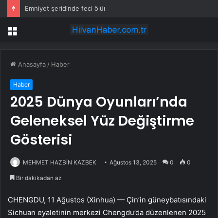
Emniyet şeridinde feci ölüm: Servis şoförüne midibüs çarptı
Menü
Anasayfa
/
Haber
Haber
2025 Dünya Oyunları’nda
Geleneksel Yüz Değiştirme
Gösterisi
MEHMET HAZBİN KAZBEK
Ağustos 13, 2025
0
0
Bir dakikadan az
CHENGDU, 11 Ağustos (Xinhua) — Çin’in güneybatısındaki
Sichuan eyaletinin merkezi Chengdu’da düzenlenen 2025