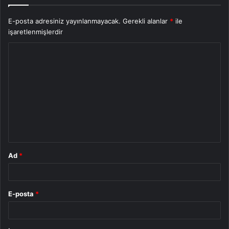
E-posta adresiniz yayınlanmayacak.
Gerekli alanlar
*
ile
işaretlenmişlerdir
Y
o
r
u
m
*
Ad
*
E-posta
*