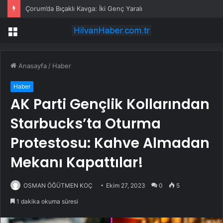
Çorum’da Bıçaklı Kavga: İki Genç Yaralı
Menü
Anasayfa
/
Haber
Haber
AK Parti Gençlik Kollarından
Starbucks’ta Oturma
Protestosu: Kahve Almadan
Mekanı Kapattılar!
OSMAN ÖĞÜTMEN KOÇ
Ekim 27, 2023
0
5
1 dakika okuma süresi