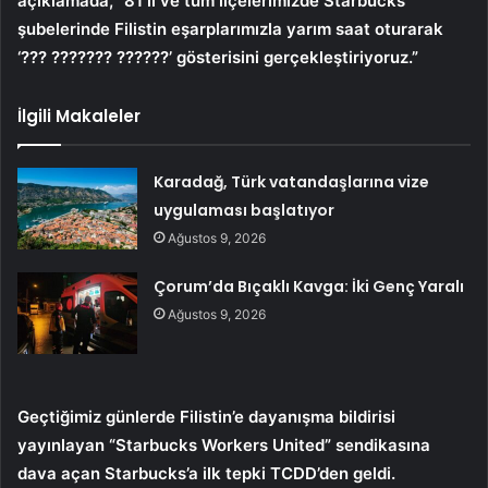
açıklamada, “81 il ve tüm ilçelerimizde Starbucks
şubelerinde Filistin eşarplarımızla yarım saat oturarak
‘??? ??????? ??????’ gösterisini gerçekleştiriyoruz.”
İlgili Makaleler
Karadağ, Türk vatandaşlarına vize
uygulaması başlatıyor
Ağustos 9, 2026
Çorum’da Bıçaklı Kavga: İki Genç Yaralı
Ağustos 9, 2026
Geçtiğimiz günlerde Filistin’e dayanışma bildirisi
yayınlayan “Starbucks Workers United” sendikasına
dava açan Starbucks’a ilk tepki TCDD’den geldi.