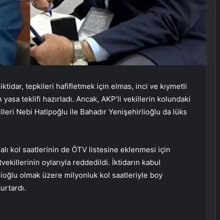
dar, tepkileri hafifletmek için elmas, inci ve kıymetli
yasa teklifi hazırladı. Ancak, AKP’li vekillerin kolundaki
lleri Nebi Hatipoğlu ile Bahadır Yenişehirlioğlu da lüks
halı kol saatlerinin de ÖTV listesine eklenmesi için
illerinin oylarıyla reddedildi. İktidarın kabul
ioğlu olmak üzere milyonluk kol saatleriyle boy
urtardı.