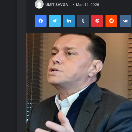
ÜMİT SAVĞA
Mart 14, 2026
Facebook
Twitter
LinkedIn
Tumblr
Pinterest
Reddit