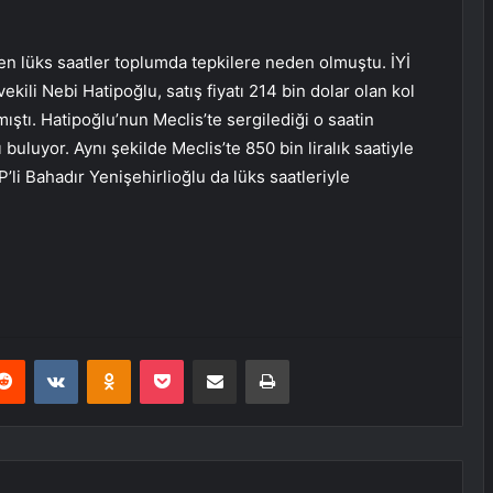
en lüks saatler toplumda tepkilere neden olmuştu. İYİ
kili Nebi Hatipoğlu, satış fiyatı 214 bin dolar olan kol
ştı. Hatipoğlu’nun Meclis’te sergilediği o saatin
buluyor. Aynı şekilde Meclis’te 850 bin liralık saatiyle
P’li Bahadır Yenişehirlioğlu da lüks saatleriyle
erest
Reddit
VKontakte
Odnoklassniki
Pocket
E-Posta ile paylaş
Yazdır