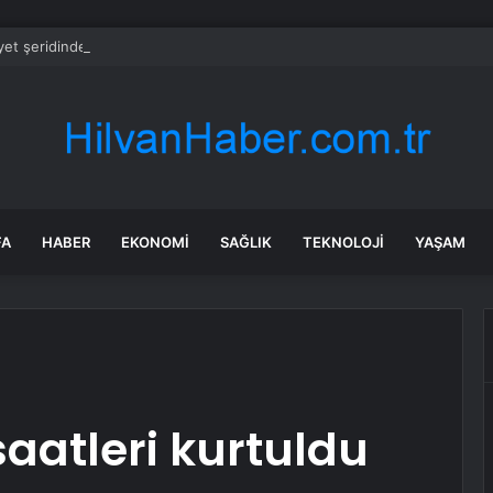
et şeridinde feci ölüm: Servis şoförüne midibüs çarptı
FA
HABER
EKONOMI
SAĞLIK
TEKNOLOJI
YAŞAM
 saatleri kurtuldu