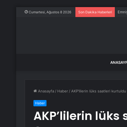
Emniy
Cumartesi, Ağustos 8 2026
Son Dakika Haberleri
ANASAY
Anasayfa
/
Haber
/
AKP’lilerin lüks saatleri kurtuldu
Haber
AKP’lilerin lüks