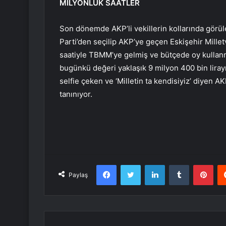
MİLYONLUK SAATLER
Son dönemde AKP’li vekillerin kollarında görül
Parti’den seçilip AKP’ye geçen Eskişehir Milletve
saatiyle TBMM’ye gelmiş ve bütçede oy kullanmı
bugünkü değeri yaklaşık 9 milyon 400 bin lirayı 
selfie çeken ve ‘Milletin ta kendisiyiz’ diyen AK
tanınıyor.
Facebook
Twitter
LinkedIn
Tumblr
Pint
Paylaş