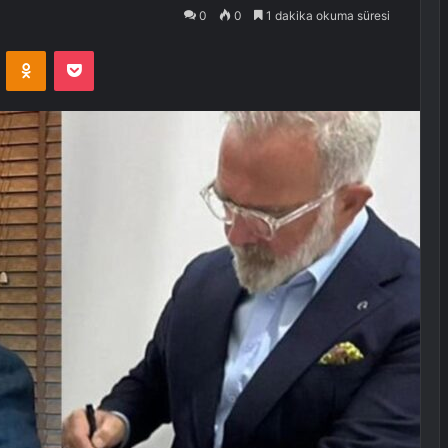
0
0
1 dakika okuma süresi
VKontakte
Odnoklassniki
Pocket