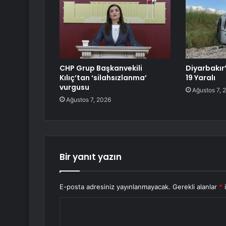
CHP Grup Başkanvekili
Diyarbakır
Kılıç’tan ‘silahsızlanma’
19 Yaralı
vurgusu
Ağustos 7, 
Ağustos 7, 2026
Bir yanıt yazın
E-posta adresiniz yayınlanmayacak.
Gerekli alanlar
*
i
Y
o