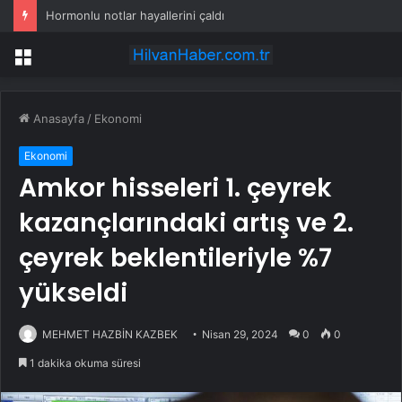
Hormonlu notlar hayallerini çaldı
Menü
Anasayfa
/
Ekonomi
Ekonomi
Amkor hisseleri 1. çeyrek
kazançlarındaki artış ve 2.
çeyrek beklentileriyle %7
yükseldi
MEHMET HAZBİN KAZBEK
Nisan 29, 2024
0
0
1 dakika okuma süresi