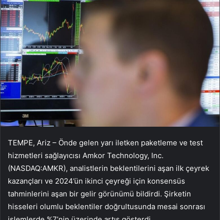
TEMPE, Ariz – Önde gelen yarı iletken paketleme ve test
hizmetleri sağlayıcısı Amkor Technology, Inc.
(NASDAQ:AMKR), analistlerin beklentilerini aşan ilk çeyrek
kazançları ve 2024’ün ikinci çeyreği için konsensüs
tahminlerini aşan bir gelir görünümü bildirdi. Şirketin
hisseleri olumlu beklentiler doğrultusunda mesai sonrası
işlemlerde %7’nin üzerinde artış gösterdi.