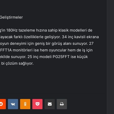
Geliştirmeler
g’in 180Hz tazeleme hızına sahip klasik modelleri de
layacak farklı özelliklerle gelişiyor. 34 inç kavisli ekrana
yun deneyimi için geniş bir görüş alanı sunuyor. 27
FT1A monitörleri ise hem oyuncular hem de iş için
şekilde sunuyor. 25 inç modeli PG25FFT ise küçük
 bi çözüm sağlıyor.
erest
Reddit
VKontakte
Odnoklassniki
Pocket
E-Posta ile paylaş
Yazdır