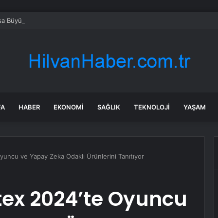
a Büyükşehir Saruhanlı’da çocukların yüzlerini gülümsetti
FA
HABER
EKONOMI
SAĞLIK
TEKNOLOJI
YAŞAM
ncu ve Yapay Zeka Odaklı Ürünlerini Tanıtıyor
ex 2024’te Oyuncu