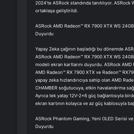
2024’te ASRock standında tanıtılıyor. ASRock W
ortaklaşa geliştirildi.
ASRock AMD Radeon™ RX 7900 XTX WS 24GB 
Duyurdu
Yapay Zeka çağının başladığı bu dönemde ASRo
ASRock AMD Radeon™ RX 7900 XTX WS 24GB
modeli ekran kartlarını duyurdu. ASRock AMD 
AMD Radeon™ RX 7900 XTX ve Radeon™ RX7900 
yapay zeka hızlandırıcıya sahip olan AMD Rad
CHAMBER soğutucuya, etkin havalandırma sağlay
Ayrıca tek yatay 12V-2×6 güç bağlantısıyla b
ekran kartının kolayca ve az güç kablosuyla ba
ASRock Phantom Gaming, Yeni OLED Serisi ve U
Duyurdu