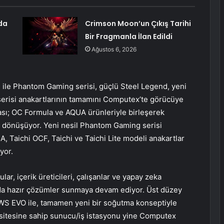
da
Crimson Moon’un Çıkış Tarihi
Bir Fragmanla İlan Edildi
Ağustos 6, 2026
i ile Phantom Gaming serisi, güçlü Steel Legend, yeni
 serisi anakartlarının tamamını Computex’te görücüye
kası; OC Formula ve AQUA ürünleriyle birleşerek
ne dönüşüyor. Yeni nesil Phantom Gaming serisi
, Taichi OCF, Taichi ve Taichi Lite modeli anakartlar
yor.
ar, içerik üreticileri, çalışanlar ve yapay zeka
ında hazır çözümler sunmaya devam ediyor. Üst düzey
WS EVO ile, tamamen yeni bir soğutma konseptiyle
tesine sahip sunucu/iş istasyonu yine Computex