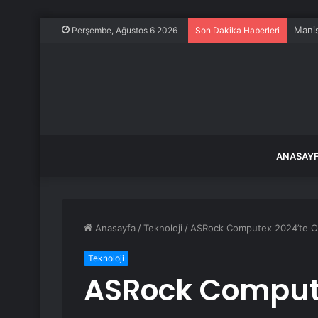
Manis
Perşembe, Ağustos 6 2026
Son Dakika Haberleri
ANASAY
Anasayfa
/
Teknoloji
/
ASRock Computex 2024’te Oyu
Teknoloji
ASRock Comput