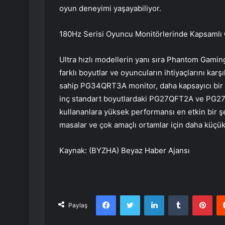
oyun deneyimi yaşayabiliyor.
180Hz Serisi Oyuncu Monitörlerinde Kapsamlı 
Ultra hızlı modellerin yanı sıra Phantom Gamin
farklı boyutlar ve oyuncuların ihtiyaçlarını karşı
sahip PG34QRT3A monitor, daha kapsayıcı bir o
inç standart boyutlardaki PG27QFT2A ve PG27F
kullananlara yüksek performansı en etkin bir 
masalar ve çok amaçlı ortamlar için daha küçük
Kaynak: (BYZHA) Beyaz Haber Ajansı
Facebook
Twitter
LinkedIn
Tumblr
Pint
Paylaş