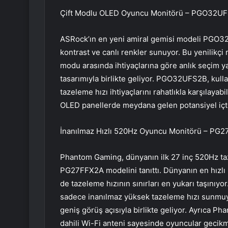
Çift Modlu OLED Oyuncu Monitörü – PGO32U
ASRock’ın en yeni amiral gemisi modeli PGO32
kontrast ve canlı renkler sunuyor. Bu yenilik
modu arasında ihtiyaçlarına göre anlık seçim 
tasarımıyla birlikte geliyor. PGO32UFS2B, kullan
tazeleme hızı ihtiyaçlarını rahatlıkla karşılaya
OLED panellerde meydana gelen potansiyel iç
İnanılmaz Hızlı 520Hz Oyuncu Monitörü – PG
Phantom Gaming, dünyanın ilk 27 inç 520Hz ta
PG27FFX2A modelini tanıttı. Dünyanın en hızl
de tazeleme hızının sınırları en yukarı taşınıy
sadece inanılmaz yüksek tazeleme hızı sunmu
geniş görüş açısıyla birlikte geliyor. Ayrıca P
dahili Wi-Fi anteni sayesinde oyuncular gecik