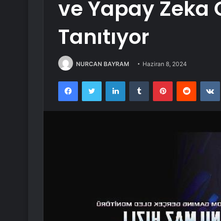
ve Yapay Zeka O
Tanıtıyor
NURCAN BAYRAM
Haziran 8, 2024
Facebook
Twitter
LinkedIn
Tumblr
Pinterest
Reddit