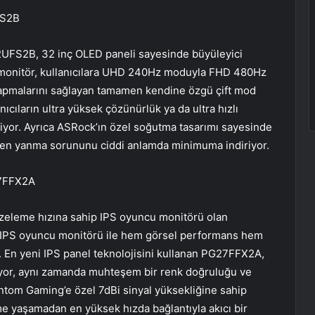
FS2B
UFS2B, 32 inç OLED paneli sayesinde büyüleyici
çi monitör, kullanıcılara UHD 240Hz moduyla FHD 480Hz
yapmalarını sağlayan tamamen kendine özgü çift mod
ıcıların ultra yüksek çözünürlük ya da ultra hızlı
biliyor. Ayrıca ASRock’ın özel soğutma tasarımı sayesinde
ten yanma sorununu ciddi anlamda minimuma indiriyor.
27FFX2A
zeleme hızına sahip IPS oyuncu monitörü olan
ı IPS oyuncu monitörü ile hem görsel performans hem
or. En yeni IPS panel teknolojisini kullanan PG27FFX2A,
yor, aynı zamanda muhteşem bir renk doğruluğu ve
hantom Gaming’e özel 7dBi sinyal yüksekliğine sahip
me yaşamadan en yüksek hızda bağlantıyla akıcı bir