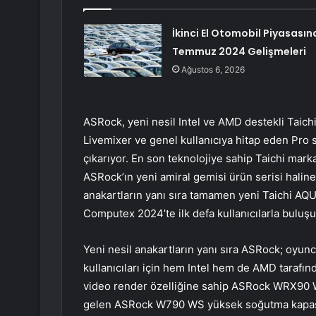
İkinci El Otomobil Piyasasın
Temmuz 2024 Gelişmeleri
Ağustos 6, 2026
ASRock, yeni nesil Intel ve AMD destekli Taich
Livemixer ve genel kullanıcıya hitap eden Pro
çıkarıyor. En son teknolojiye sahip Taichi mar
ASRock’ın yeni amiral gemisi ürün serisi hali
anakartların yanı sıra tamamen yeni Taichi AQUA
Computex 2024’te ilk defa kullanıcılarla buluşu
Yeni nesil anakartların yanı sıra ASRock; oyuncul
kullanıcıları için hem Intel hem de AMD taraf
video render özelliğine sahip ASRock WRX90 
gelen ASRock W790 WS yüksek soğutma kapasi