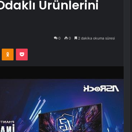
daklı Ürünlerini
0
0
2 dakika okuma süresi
VKontakte
Odnoklassniki
Pocket