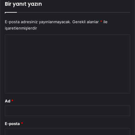
Bir yanıt yazın
E-posta adresiniz yayınlanmayacak.
Gerekli alanlar
*
ile
işaretlenmişlerdir
Y
o
r
u
m
*
Ad
*
E-posta
*