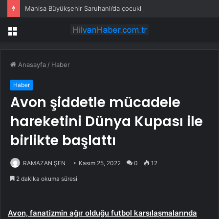
Manisa Büyükşehir Saruhanlı’da çocukların yüzlerini gülümsetti
Menü
Anasayfa
/
Haber
Haber
Avon şiddetle mücadele
hareketini Dünya Kupası ile
birlikte başlattı
RAMAZAN ŞEN
Kasım 25, 2022
0
12
2 dakika okuma süresi
Avon, fanatizmin ağır olduğu futbol karşılaşmalarında