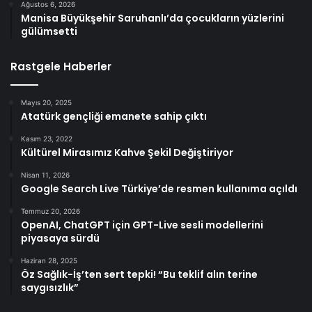
Ağustos 6, 2026
Manisa Büyükşehir Saruhanlı’da çocukların yüzlerini
gülümsetti
Rastgele Haberler
Mayıs 20, 2025
Atatürk gençliği emanete sahip çıktı
Kasım 23, 2022
Kültürel Mirasımız Kahve Şekil Değiştiriyor
Nisan 11, 2026
Google Search Live Türkiye’de resmen kullanıma açıldı
Temmuz 20, 2026
OpenAI, ChatGPT için GPT-Live sesli modellerini
piyasaya sürdü
Haziran 28, 2025
Öz Sağlık-İş’ten sert tepki! “Bu teklif alın terine
saygısızlık”