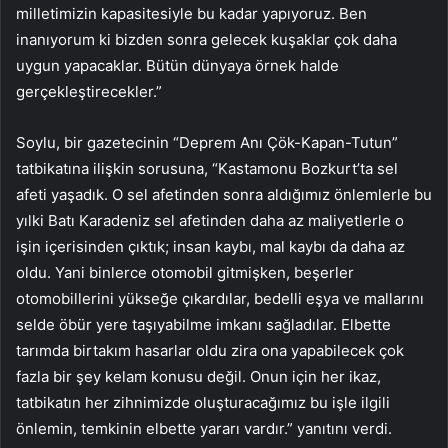
milletimizin kapasitesiyle bu kadar yapıyoruz. Ben
inanıyorum ki bizden sonra gelecek kuşaklar çok daha
uygun yapacaklar. Bütün dünyaya örnek halde
gerçekleştirecekler.”
Soylu, bir gazetecinin “Deprem Anı Çök-Kapan-Tutun”
tatbikatına ilişkin sorusuna, “Kastamonu Bozkurt’ta sel
afeti yaşadık. O sel afetinden sonra aldığımız önlemlerle bu
yılki Batı Karadeniz sel afetinden daha az maliyetlerle o
işin içerisinden çıktık; insan kaybı, mal kaybı da daha az
oldu. Yani binlerce otomobil gitmişken, beşerler
otomobillerini yükseğe çıkardılar, bedelli eşya ve mallarını
selde öbür yere taşıyabilme imkanı sağladılar. Elbette
tarımda birtakım hasarlar oldu zira ona yapabilecek çok
fazla bir şey kelam konusu değil. Onun için her ikaz,
tatbikatın her zihnimizde oluşturacağımız bu işle ilgili
önlemin, temkinin elbette yararı vardır.” yanıtını verdi.