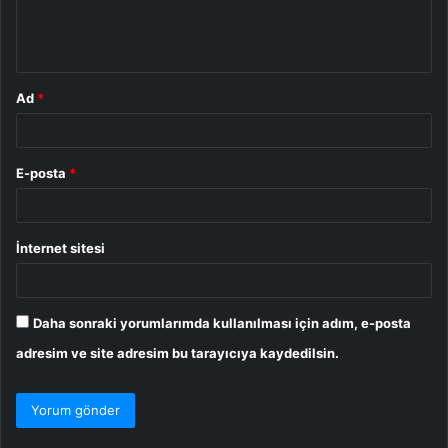
m
*
Ad
*
E-posta
*
İnternet sitesi
Daha sonraki yorumlarımda kullanılması için adım, e-posta
adresim ve site adresim bu tarayıcıya kaydedilsin.