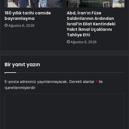
160 yıllık tarihi camide
Abd, İran’ın Füze
bayramlaşma
Saldırılarının Ardından
İsrail’in Eilat Kentindeki
Ağustos 6, 2026
Yakıt İkmal Uçaklarını
Tahliye Etti
Ağustos 6, 2026
Bir yanıt yazın
E-posta adresiniz yayınlanmayacak.
Gerekli alanlar
*
ile
işaretlenmişlerdir
Y
o
r
u