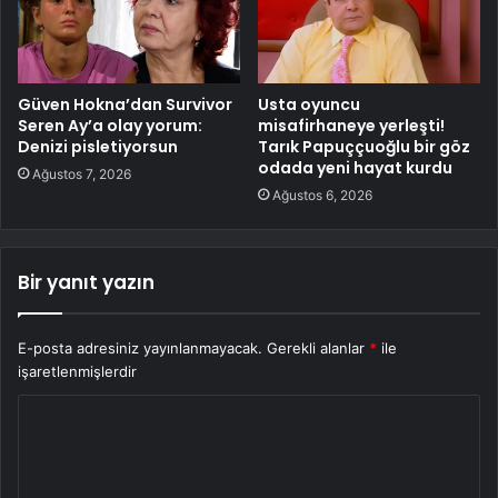
Güven Hokna’dan Survivor
Usta oyuncu
Seren Ay’a olay yorum:
misafirhaneye yerleşti!
Denizi pisletiyorsun
Tarık Papuççuoğlu bir göz
odada yeni hayat kurdu
Ağustos 7, 2026
Ağustos 6, 2026
Bir yanıt yazın
E-posta adresiniz yayınlanmayacak.
Gerekli alanlar
*
ile
işaretlenmişlerdir
Y
o
r