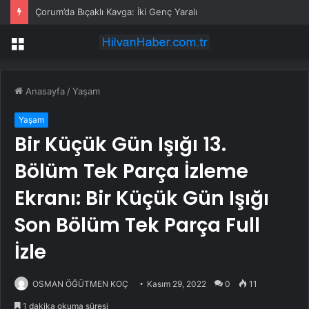
Çorum’da Bıçaklı Kavga: İki Genç Yaralı
Menü
Anasayfa
/
Yaşam
Yaşam
Bir Küçük Gün Işığı 13.
Bölüm Tek Parça İzleme
Ekranı: Bir Küçük Gün Işığı
Son Bölüm Tek Parça Full
İzle
OSMAN ÖĞÜTMEN KOÇ
Kasım 29, 2022
0
11
1 dakika okuma süresi