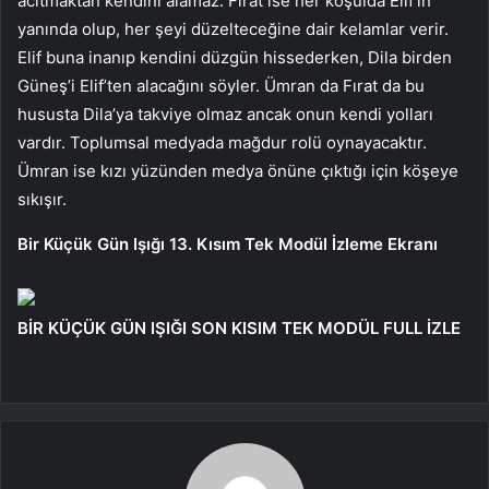
acıtmaktan kendini alamaz. Fırat ise her koşulda Elif’in
yanında olup, her şeyi düzelteceğine dair kelamlar verir.
Elif buna inanıp kendini düzgün hissederken, Dila birden
Güneş’i Elif’ten alacağını söyler. Ümran da Fırat da bu
hususta Dila’ya takviye olmaz ancak onun kendi yolları
vardır. Toplumsal medyada mağdur rolü oynayacaktır.
Ümran ise kızı yüzünden medya önüne çıktığı için köşeye
sıkışır.
Bir Küçük Gün Işığı 13. Kısım Tek Modül İzleme Ekranı
BİR KÜÇÜK GÜN IŞIĞI SON KISIM TEK MODÜL FULL İZLE