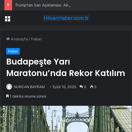
Trump’tan İran Açıklaması: Abluka Devam Edecek
Menü
Anasayfa
/
Haber
Haber
Budapeşte Yarı
Maratonu’nda Rekor Katılım
NURCAN BAYRAM
Eylül 10, 2025
0
0
1 dakika okuma süresi