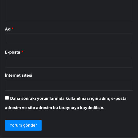
m
*
Ad
*
E-posta
*
İnternet sitesi
Daha sonraki yorumlarımda kullanılması için adım, e-posta
adresim ve site adresim bu tarayıcıya kaydedilsin.