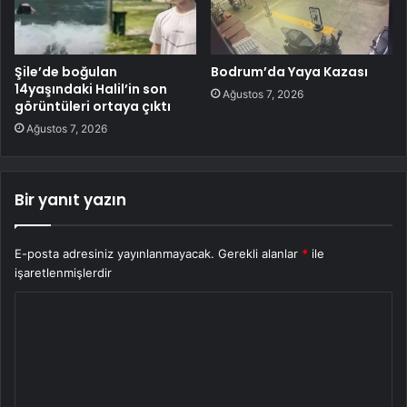
Şile’de boğulan
Bodrum’da Yaya Kazası
14yaşındaki Halil’in son
Ağustos 7, 2026
görüntüleri ortaya çıktı
Ağustos 7, 2026
Bir yanıt yazın
E-posta adresiniz yayınlanmayacak.
Gerekli alanlar
*
ile
işaretlenmişlerdir
Y
o
r
u