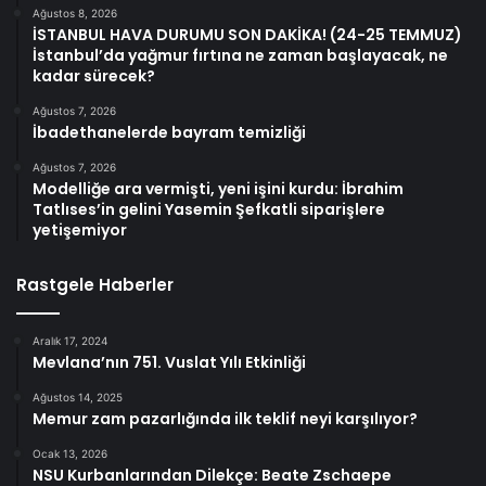
Ağustos 8, 2026
İSTANBUL HAVA DURUMU SON DAKİKA! (24-25 TEMMUZ)
İstanbul’da yağmur fırtına ne zaman başlayacak, ne
kadar sürecek?
Ağustos 7, 2026
İbadethanelerde bayram temizliği
Ağustos 7, 2026
Modelliğe ara vermişti, yeni işini kurdu: İbrahim
Tatlıses’in gelini Yasemin Şefkatli siparişlere
yetişemiyor
Rastgele Haberler
Aralık 17, 2024
Mevlana’nın 751. Vuslat Yılı Etkinliği
Ağustos 14, 2025
Memur zam pazarlığında ilk teklif neyi karşılıyor?
Ocak 13, 2026
NSU Kurbanlarından Dilekçe: Beate Zschaepe