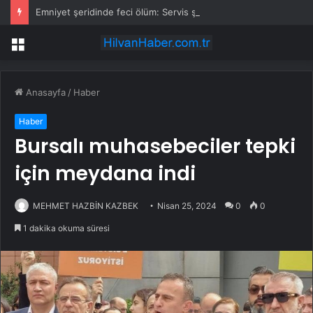
Emniyet şeridinde feci ölüm: Servis şoförüne midibüs çarptı
Menü
Anasayfa
/
Haber
Haber
Bursalı muhasebeciler tepki
için meydana indi
MEHMET HAZBİN KAZBEK
Nisan 25, 2024
0
0
1 dakika okuma süresi