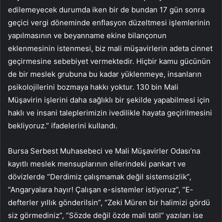
edilemeyecek durumda iken bir de bundan 17 gün sonra
geçici vergi döneminde enflasyon düzeltmesi işlemlerinin
yapılmasının ve beyanname ekine bilançonun
eklenmesinin istenmesi, biz mali müşavirlerin adeta cinnet
geçirmesine sebebiyet vermektedir. Hiçbir kamu gücünün
de bir meslek grubuna bu kadar yüklenmeye, insanların
psikolojilerini bozmaya hakkı yoktur. 130 bin Mali
Müşavirin işlerini daha sağlıklı bir şekilde yapabilmesi için
haklı ve insani taleplerimizin ivedilikle hayata geçirilmesini
bekliyoruz.” ifadelerini kullandı.
Bursa Serbest Muhasebeci ve Mali Müşavirler Odası’na
kayıtlı meslek mensuplarının ellerindeki pankart ve
dövizlerde “Derdimiz çalışmamak değil sistemsizlik”,
“Angaryalara hayır! Çalışan e-sistemler istiyoruz”, “E-
defterler yıllık gönderilsin”, “Zeki Müren bir halimizi gördü
siz görmediniz”, “Sözde değil özde mali tatil” yazıları ise