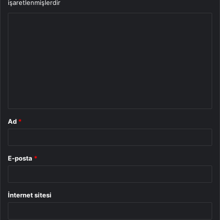
işaretlenmişlerdir
Y
o
r
u
m
*
Ad
*
E-posta
*
İnternet sitesi