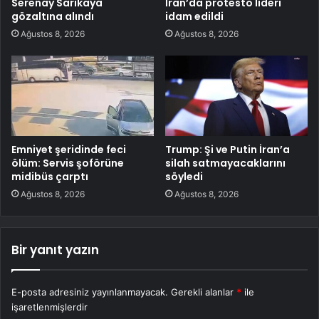
Serenay Sarıkaya
İran’da protesto lideri
gözaltına alındı
idam edildi
Ağustos 8, 2026
Ağustos 8, 2026
Emniyet şeridinde feci
Trump: Şi ve Putin İran’a
ölüm: Servis şoförüne
silah satmayacaklarını
midibüs çarptı
söyledi
Ağustos 8, 2026
Ağustos 8, 2026
Bir yanıt yazın
E-posta adresiniz yayınlanmayacak.
Gerekli alanlar
*
ile
işaretlenmişlerdir