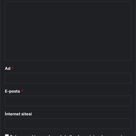
Y
o
r
u
m
*
Ad
*
E-posta
*
İnternet sitesi