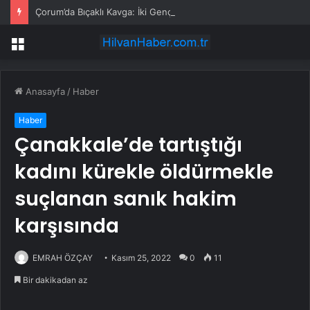
Çorum’da Bıçaklı Kavga: İki Genç Yaralı
Menü
Anasayfa
/
Haber
Haber
Çanakkale’de tartıştığı
kadını kürekle öldürmekle
suçlanan sanık hakim
karşısında
EMRAH ÖZÇAY
Kasım 25, 2022
0
11
Bir dakikadan az