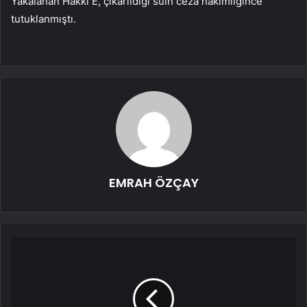
Yakalanan Hakkı E, çıkarıldığı sulh ceza hakimliğince
tutuklanmıştı.
EMRAH ÖZÇAY