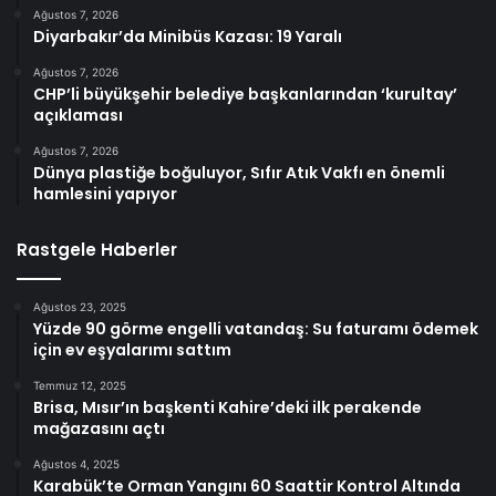
Ağustos 7, 2026
Diyarbakır’da Minibüs Kazası: 19 Yaralı
Ağustos 7, 2026
CHP’li büyükşehir belediye başkanlarından ‘kurultay’
açıklaması
Ağustos 7, 2026
Dünya plastiğe boğuluyor, Sıfır Atık Vakfı en önemli
hamlesini yapıyor
Rastgele Haberler
Ağustos 23, 2025
Yüzde 90 görme engelli vatandaş: Su faturamı ödemek
için ev eşyalarımı sattım
Temmuz 12, 2025
Brisa, Mısır’ın başkenti Kahire’deki ilk perakende
mağazasını açtı
Ağustos 4, 2025
Karabük’te Orman Yangını 60 Saattir Kontrol Altında