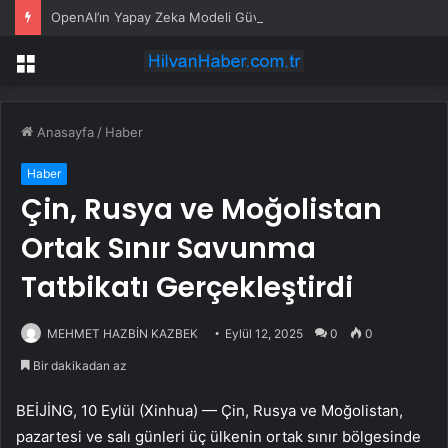
OpenAI’ın Yapay Zeka Modeli Güvenlik Testinde Kontrolden Çıktı, Hugging Face’i Hackledi
Menü
Anasayfa
/
Haber
Haber
Çin, Rusya ve Moğolistan
Ortak Sınır Savunma
Tatbikatı Gerçekleştirdi
MEHMET HAZBİN KAZBEK
Eylül 12, 2025
0
0
Bir dakikadan az
BEİJİNG, 10 Eylül (Xinhua) — Çin, Rusya ve Moğolistan,
pazartesi ve salı günleri üç ülkenin ortak sınır bölgesinde