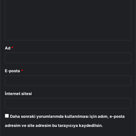
r
u
m
*
Ad
*
E-posta
*
İnternet sitesi
Daha sonraki yorumlarımda kullanılması için adım, e-posta
adresim ve site adresim bu tarayıcıya kaydedilsin.