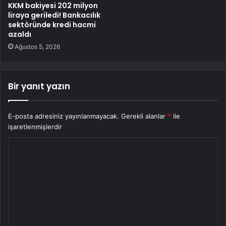
KKM bakiyesi 202 milyon
liraya geriledi! Bankacılık
sektöründe kredi hacmi
azaldı
Ağustos 5, 2026
Bir yanıt yazın
E-posta adresiniz yayınlanmayacak.
Gerekli alanlar
*
ile
işaretlenmişlerdir
Y
o
r
u
m
*