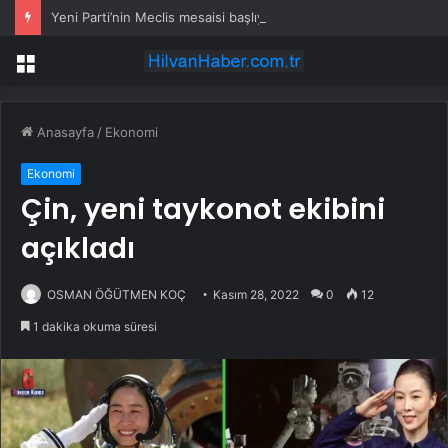
Yeni Parti’nin Meclis mesaisi başlıyor: Grup toplantılarının günü ve saati belli oldu
Menü
Anasayfa
/
Ekonomi
Ekonomi
Çin, yeni taykonot ekibini
açıkladı
OSMAN ÖĞÜTMEN KOÇ
Kasım 28, 2022
0
12
1 dakika okuma süresi