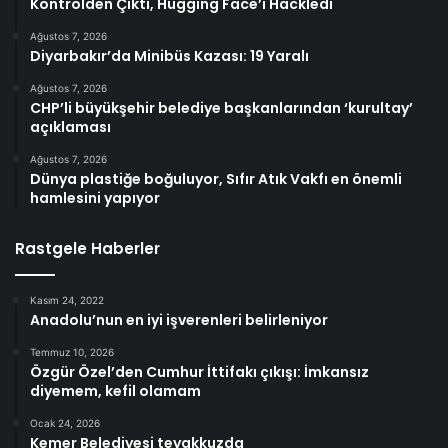
Kontrolden Çıktı, Hugging Face’i Hackledi
Ağustos 7, 2026
Diyarbakır’da Minibüs Kazası: 19 Yaralı
Ağustos 7, 2026
CHP’li büyükşehir belediye başkanlarından ‘kurultay’
açıklaması
Ağustos 7, 2026
Dünya plastiğe boğuluyor, Sıfır Atık Vakfı en önemli
hamlesini yapıyor
Rastgele Haberler
Kasım 24, 2022
Anadolu’nun en iyi işverenleri belirleniyor
Temmuz 10, 2026
Özgür Özel’den Cumhur İttifakı çıkışı: İmkansız
diyemem, kefil olamam
Ocak 24, 2026
Kemer Belediyesi teyakkuzda