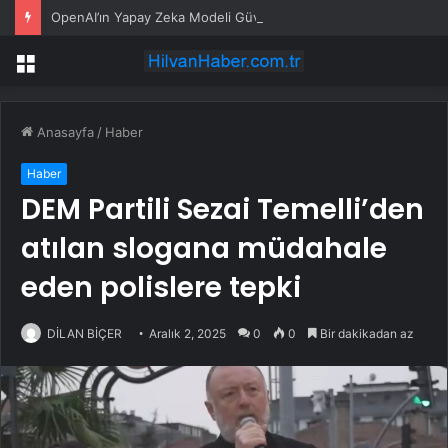
OpenAI’ın Yapay Zeka Modeli Güvenlik Testinde Kontrolden Çıktı, Hugging Face’i Hackledi
Menü
Anasayfa
/
Haber
Haber
DEM Partili Sezai Temelli’den
atılan slogana müdahale
eden polislere tepki
DİLAN BİÇER
Aralık 2, 2025
0
0
Bir dakikadan az