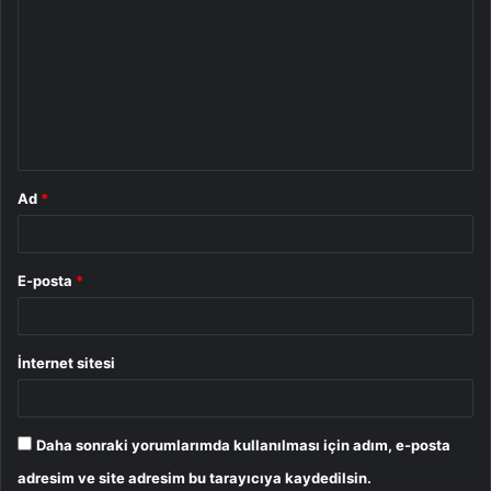
o
r
u
m
*
Ad
*
E-posta
*
İnternet sitesi
Daha sonraki yorumlarımda kullanılması için adım, e-posta
adresim ve site adresim bu tarayıcıya kaydedilsin.