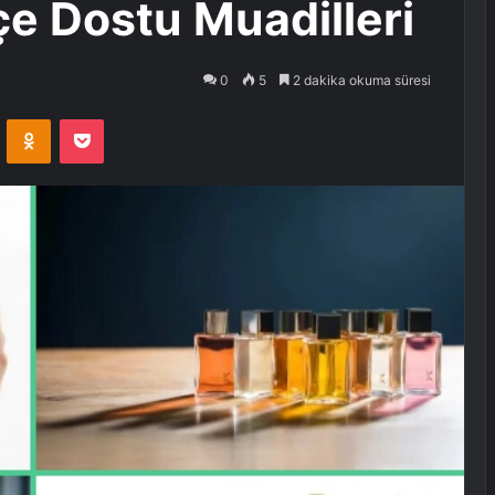
çe Dostu Muadilleri
0
5
2 dakika okuma süresi
VKontakte
Odnoklassniki
Pocket