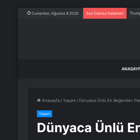
Trump
Cumartesi, Ağustos 8 2026
Son Dakika Haberleri
ANASAY
Anasayfa
/
Yaşam
/
Dünyaca Ünlü En Beğenilen Par
Yaşam
Dünyaca Ünlü E