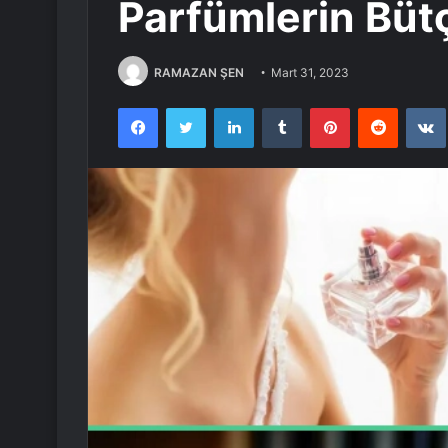
Parfümlerin Büt
RAMAZAN ŞEN
Mart 31, 2023
Facebook
Twitter
LinkedIn
Tumblr
Pinterest
Reddit