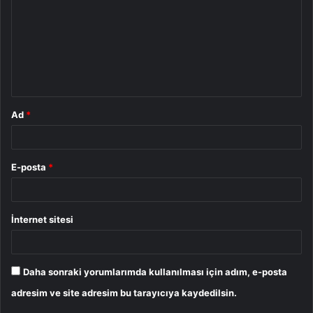
r
u
m
*
Ad
*
E-posta
*
İnternet sitesi
Daha sonraki yorumlarımda kullanılması için adım, e-posta
adresim ve site adresim bu tarayıcıya kaydedilsin.