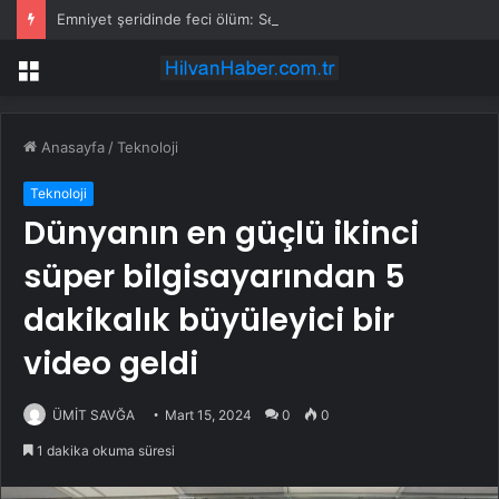
Emniyet şeridinde feci ölüm: Servis şoförüne midibüs çarptı
Menü
Anasayfa
/
Teknoloji
Teknoloji
Dünyanın en güçlü ikinci
süper bilgisayarından 5
dakikalık büyüleyici bir
video geldi
ÜMİT SAVĞA
Mart 15, 2024
0
0
1 dakika okuma süresi