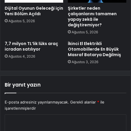
Dijital Oyunun Geleceği için
Şirketler neden
Yeni Bölüm Açıldı
çalışanlarını tamamen
yapay zekâ ile
Ağustos 5, 2026
değiştiremiyor?
Ağustos 5, 2026
7,7 milyon TL’lik lüks araç
İkinci El Elektrikli
icradan satılıyor
Otomobillerde En Büyük
Masraf Batarya Değilmiş
Ağustos 4, 2026
Ağustos 3, 2026
Bir yanıt yazın
E-posta adresiniz yayınlanmayacak.
Gerekli alanlar
*
ile
işaretlenmişlerdir
Y
o