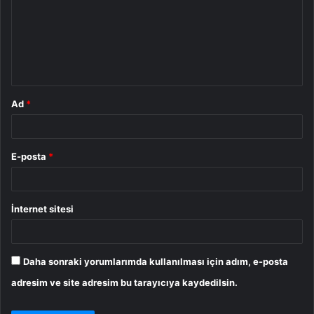
r
u
m
*
Ad
*
E-posta
*
İnternet sitesi
Daha sonraki yorumlarımda kullanılması için adım, e-posta
adresim ve site adresim bu tarayıcıya kaydedilsin.