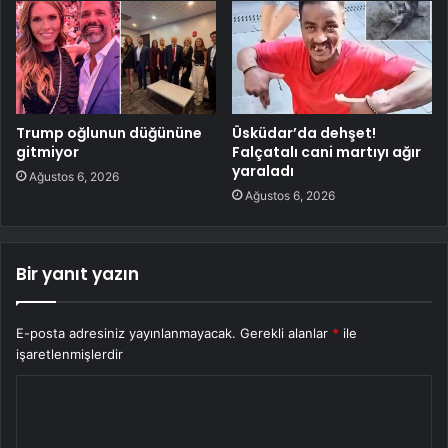
Trump oğlunun düğününe
Üsküdar’da dehşet!
gitmiyor
Falçatalı cani martıyı ağır
yaraladı
Ağustos 6, 2026
Ağustos 6, 2026
Bir yanıt yazın
E-posta adresiniz yayınlanmayacak.
Gerekli alanlar
*
ile
işaretlenmişlerdir
Y
o