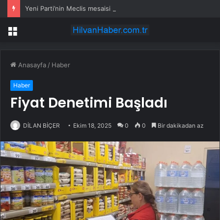
Yeni Parti’nin Meclis mesaisi başlıyor: Grup toplantılarının günü ve saati belli oldu
Menü
Anasayfa
/
Haber
Haber
Fiyat Denetimi Başladı
DİLAN BİÇER
Ekim 18, 2025
0
0
Bir dakikadan az