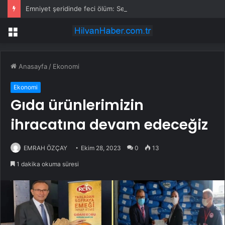
Emniyet şeridinde feci ölüm: Servis şoförüne midibüs çarptı
Menü
Anasayfa
/
Ekonomi
Ekonomi
Gıda ürünlerimizin
ihracatına devam edeceğiz
EMRAH ÖZÇAY
Ekim 28, 2023
0
13
1 dakika okuma süresi