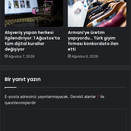
Alışveriş yapan herkesi
Armani’ye üretim
ilgilendiriyor: 1 Ağustos’ta
yapıyordu… Türk giyim
tüm dijital kurallar
firması konkordato ilan
değişiyor
etti
Ağustos 7, 2026
Ağustos 6, 2026
Bir yanıt yazın
E-posta adresiniz yayınlanmayacak.
Gerekli alanlar
*
ile
işaretlenmişlerdir
Y
o
r