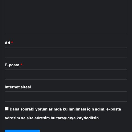
u
m
*
Ad
*
E-posta
*
İnternet sitesi
Daha sonraki yorumlarımda kullanılması için adım, e-posta
adresim ve site adresim bu tarayıcıya kaydedilsin.