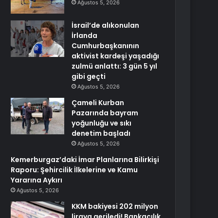
Ağustos 5, 2026
İsrail’de alıkonulan
İrlanda
Cumhurbaşkanının
aktivist kardeşi yaşadığı
zulmü anlattı: 3 gün 5 yıl
gibi geçti
Ağustos 5, 2026
Çameli Kurban
Pazarında bayram
yoğunluğu ve sıkı
denetim başladı
Ağustos 5, 2026
Kemerburgaz’daki İmar Planlarına Bilirkişi
Raporu: Şehircilik İlkelerine ve Kamu
Yararına Aykırı
Ağustos 5, 2026
KKM bakiyesi 202 milyon
liraya geriledi! Bankacılık