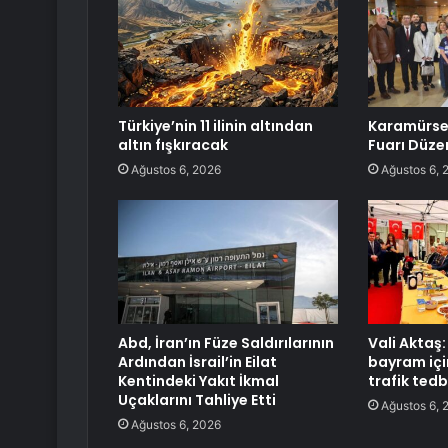
Türkiye’nin 11 ilinin altından
Karamürsel
altın fışkıracak
Fuarı Düze
Ağustos 6, 2026
Ağustos 6, 
Abd, İran’ın Füze Saldırılarının
Vali Aktaş:
Ardından İsrail’in Eilat
bayram içi
Kentindeki Yakıt İkmal
trafik tedbi
Uçaklarını Tahliye Etti
Ağustos 6, 
Ağustos 6, 2026