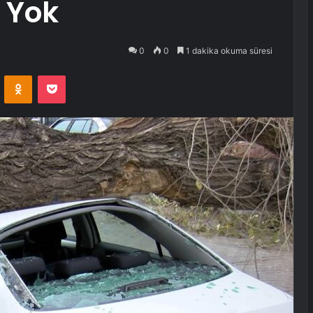
 Yok
0
0
1 dakika okuma süresi
VKontakte
Odnoklassniki
Pocket