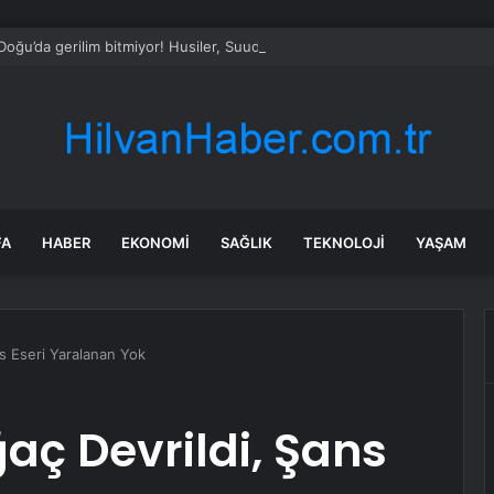
Doğu’da gerilim bitmiyor! Husiler, Suudi Arabistan’a karşı deniz ablukası b
FA
HABER
EKONOMI
SAĞLIK
TEKNOLOJI
YAŞAM
s Eseri Yaralanan Yok
ç Devrildi, Şans