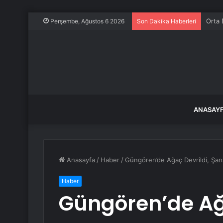
Orta 
Perşembe, Ağustos 6 2026
Son Dakika Haberleri
ANASAY
Anasayfa
/
Haber
/
Güngören’de Ağaç Devrildi, Şan
Haber
Güngören’de Ağa