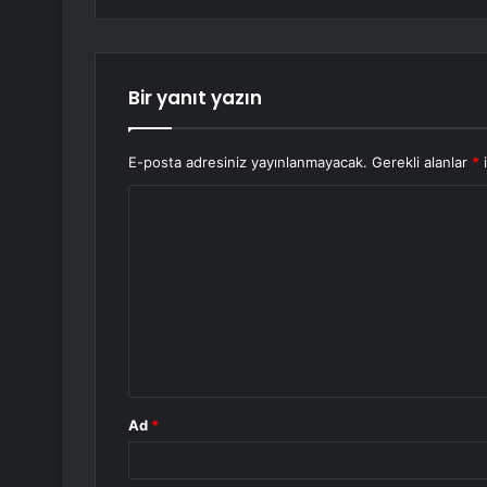
Bir yanıt yazın
E-posta adresiniz yayınlanmayacak.
Gerekli alanlar
*
i
Y
o
r
u
m
*
Ad
*