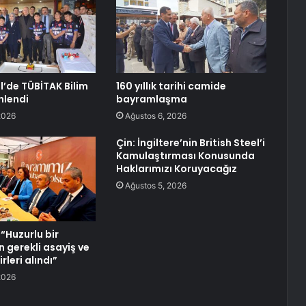
’de TÜBİTAK Bilim
160 yıllık tarihi camide
nlendi
bayramlaşma
2026
Ağustos 6, 2026
Çin: İngiltere’nin British Steel’i
Kamulaştırması Konusunda
Haklarımızı Koruyacağız
Ağustos 5, 2026
 “Huzurlu bir
n gerekli asayiş ve
rleri alındı”
2026