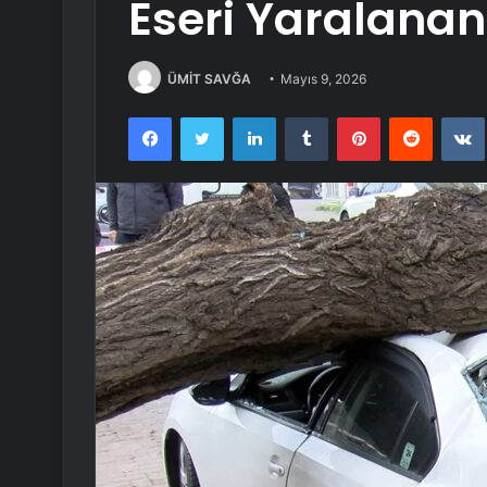
Eseri Yaralanan
ÜMİT SAVĞA
Mayıs 9, 2026
Facebook
Twitter
LinkedIn
Tumblr
Pinterest
Reddit