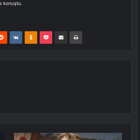
ye konuştu.
erest
Reddit
VKontakte
Odnoklassniki
Pocket
E-Posta ile paylaş
Yazdır