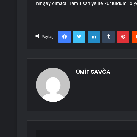
bir şey olmadı. Tam 1 saniye ile kurtuldum” di
Facebook
Twitter
LinkedIn
Tumblr
Pint
Paylaş
ÜMİT SAVĞA