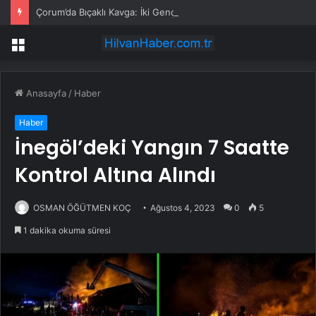
Çorum’da Bıçaklı Kavga: İki Genç Yaralı
Menü
Anasayfa
/
Haber
Haber
İnegöl’deki Yangın 7 Saatte
Kontrol Altına Alındı
OSMAN ÖĞÜTMEN KOÇ
Ağustos 4, 2023
0
5
1 dakika okuma süresi