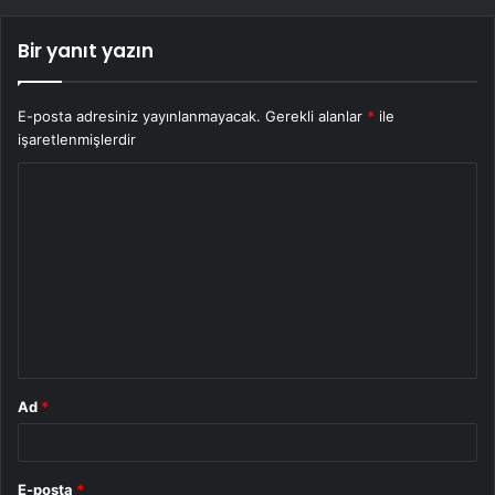
Bir yanıt yazın
E-posta adresiniz yayınlanmayacak.
Gerekli alanlar
*
ile
işaretlenmişlerdir
Y
o
r
u
m
*
Ad
*
E-posta
*