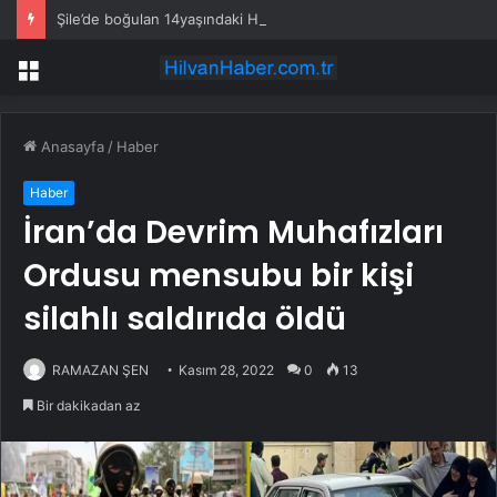
Şile’de boğulan 14yaşındaki Halil’in son görüntüleri ortaya çıktı
Menü
Anasayfa
/
Haber
Haber
İran’da Devrim Muhafızları
Ordusu mensubu bir kişi
silahlı saldırıda öldü
RAMAZAN ŞEN
Kasım 28, 2022
0
13
Bir dakikadan az