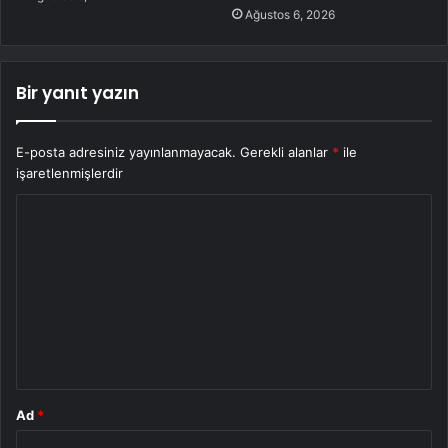
Ağustos 6, 2026
Bir yanıt yazın
E-posta adresiniz yayınlanmayacak.
Gerekli alanlar
*
ile
işaretlenmişlerdir
Y
o
r
u
m
*
Ad
*