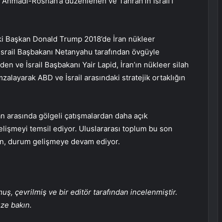
a Ahmadi-Roshan’a düzenlenen ve Tahran’ın İsrail’i
ki Başkan Donald Trump 2018’de İran nükleer
srail Başbakanı Netanyahu tarafından övgüyle
en ve İsrail Başbakanı Yair Lapid, İran’ın nükleer silah
zalayarak ABD ve İsrail arasındaki stratejik ortaklığın
 İran arasında gölgeli çatışmalardan daha açık
lişmeyi temsil ediyor. Uluslararası toplum bu son
ken, durum gelişmeye devam ediyor.
, çevrilmiş ve bir editör tarafından incelenmiştir.
üze bakın.