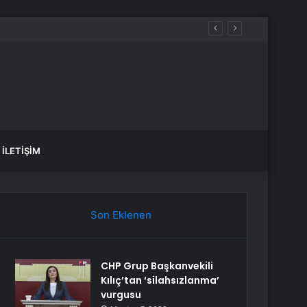
Hackledi
İLETIŞIM
Son Eklenen
CHP Grup Başkanvekili
Kılıç’tan ‘silahsızlanma’
vurgusu