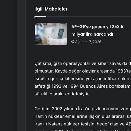
İlgili Makaleler
AR-GE’ye geçen yıl 253,5
milyar lira harcandı
Ağustos 7, 2026
Çatışma, gizli operasyonlar ve siber savaş da 
olmuştur. Kayda değer olaylar arasında 1983’te 
İsrail’in geri çekilmesine yol açan intihar saldır
atfettiği 1992 ve 1994 Buenos Aires bombalamal
sürekli olarak reddetmiştir.
Gerilim, 2002 yılında İran’ın gizli uranyum zen
İran’ın nükleer emellerine ilişkin uluslararası k
İran’ın Natanz nükleer tesisini hedef alan ve A