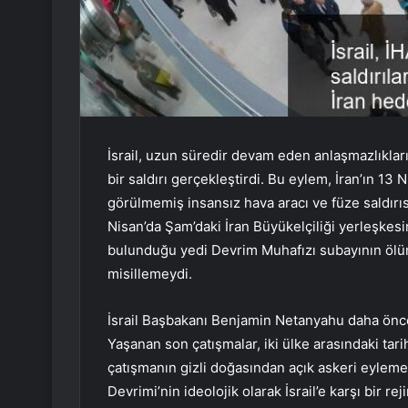
İsrail, uzun süredir devam eden anlaşmazlıklar
bir saldırı gerçekleştirdi. Bu eylem, İran’ın 13 
görülmemiş insansız hava aracı ve füze saldırısına
Nisan’da Şam’daki İran Büyükelçiliği yerleşkes
bulunduğu yedi Devrim Muhafızı subayının ölüm
misillemeydi.
İsrail Başbakanı Benjamin Netanyahu daha önce 
Yaşanan son çatışmalar, iki ülke arasındaki tar
çatışmanın gizli doğasından açık askeri eyleme 
Devrimi’nin ideolojik olarak İsrail’e karşı bir r