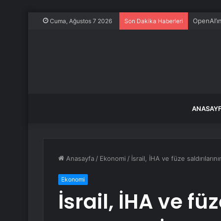
OpenAI’ı
Cuma, Ağustos 7 2026
Son Dakika Haberleri
ANASAY
Anasayfa
/
Ekonomi
/
İsrail, İHA ve füze saldırıları
Ekonomi
İsrail, İHA ve fü