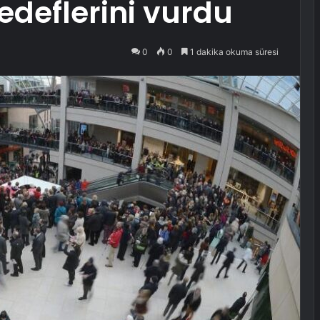
edeflerini vurdu
0
0
1 dakika okuma süresi