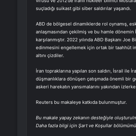
virüsü ve 2012’de İranlı nükleer bilimci Mostaf
suçladığı suikast gibi siber saldırılar yaşandı.
ABD de bölgesel dinamiklerde rol oynamış, es
anlaşmasından çekilmiş ve bu hamle dönemin İ
karşılanmıştır. 2022 yılında ABD Başkanı Joe Bid
edinmesini engellemek için ortak bir taahhüt im
altını çizdiler.
İran topraklarına yapılan son saldırı, İsrail ile
düşmanlıklara dönüşen çatışmada önemli bir ge
askeri harekatın yansımalarını yakından izler
Reuters bu makaleye katkıda bulunmuştur.
Bu makale yapay zekanın desteğiyle oluşturulmuş
Daha fazla bilgi için Şart ve Koşullar bölümüm