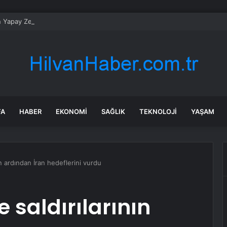
n Yapay Zeka Modeli Güvenlik Testinde Kontrolden Çıktı, Hugging Face’i 
FA
HABER
EKONOMI
SAĞLIK
TEKNOLOJI
YAŞAM
nın ardından İran hedeflerini vurdu
ze saldırılarının