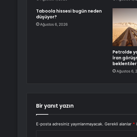
Taboola hissesi bugün neden
düşüyor?
Ağustos 6, 2026
Petrolde y
İran görüş
beklentiler
Ağustos 6, 
Bir yanıt yazın
E-posta adresiniz yayınlanmayacak.
Gerekli alanlar
*
i
Y