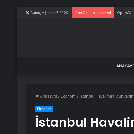
OpenAI’ı
Cuma, Ağustos 7 2026
Son Dakika Haberleri
ANASAY
Anasayfa
/
Ekonomi
/
İstanbul Havalimanı dünyanın 
Ekonomi
İstanbul Haval