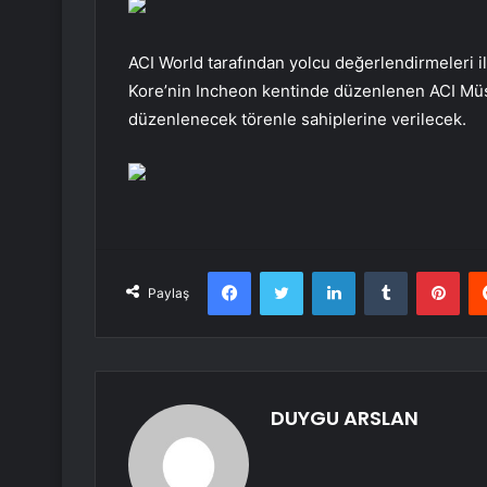
ACI World tarafından yolcu değerlendirmeleri i
Kore’nin Incheon kentinde düzenlenen ACI Müş
düzenlenecek törenle sahiplerine verilecek.
Facebook
Twitter
LinkedIn
Tumblr
Pint
Paylaş
DUYGU ARSLAN