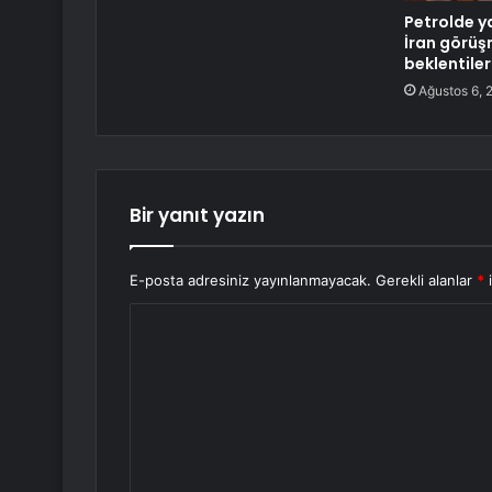
Petrolde y
İran görüş
beklentiler
Ağustos 6, 
Bir yanıt yazın
E-posta adresiniz yayınlanmayacak.
Gerekli alanlar
*
i
Y
o
r
u
m
*