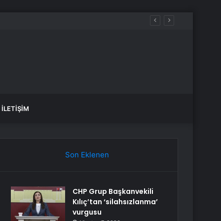
Hackledi
İLETIŞIM
Son Eklenen
CHP Grup Başkanvekili
Kılıç’tan ‘silahsızlanma’
vurgusu