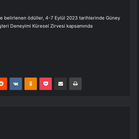
le belirlenen ödüller, 4-7 Eylül 2023 tarihlerinde Güney
teri Deneyimi Küresel Zirvesi kapsamında
erest
Reddit
VKontakte
Odnoklassniki
Pocket
E-Posta ile paylaş
Yazdır