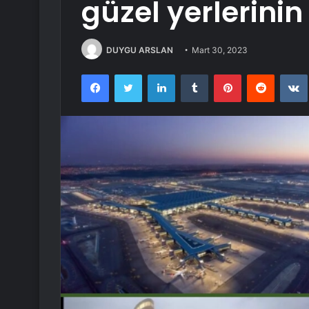
güzel yerlerini
DUYGU ARSLAN
Mart 30, 2023
Facebook
Twitter
LinkedIn
Tumblr
Pinterest
Reddit