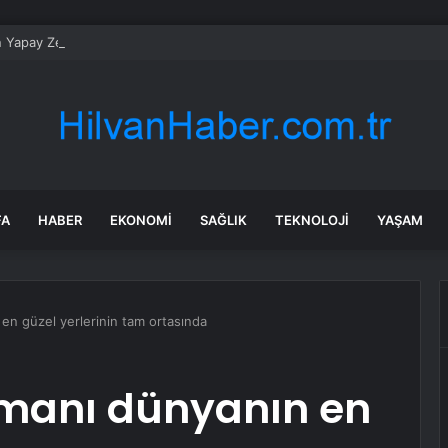
n Yapay Zeka Modeli Güvenlik Testinde Kontrolden Çıktı, Hugging Face’i 
FA
HABER
EKONOMI
SAĞLIK
TEKNOLOJI
YAŞAM
en güzel yerlerinin tam ortasında
imanı dünyanın en