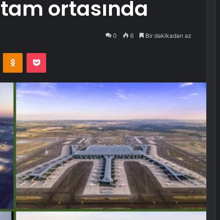
n tam ortasında
0
6
Bir dakikadan az
VKontakte
Odnoklassniki
Pocket