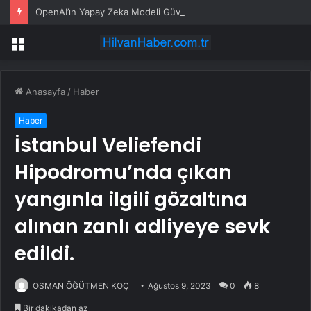
OpenAI’ın Yapay Zeka Modeli Güvenlik Testinde Kontrolden Çıktı, Hugging Face’i Hackledi
Menü
Anasayfa
/
Haber
Haber
İstanbul Veliefendi
Hipodromu’nda çıkan
yangınla ilgili gözaltına
alınan zanlı adliyeye sevk
edildi.
OSMAN ÖĞÜTMEN KOÇ
Ağustos 9, 2023
0
8
Bir dakikadan az