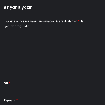
Bir yanıt yazın
E-posta adresiniz yayınlanmayacak.
Gerekli alanlar
*
ile
işaretlenmişlerdir
Y
o
r
u
m
*
Ad
*
E-posta
*