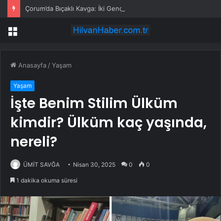
Çorum’da Bıçaklı Kavga: İki Genç Yaralı
Menü
Anasayfa
/
Yaşam
Yaşam
İşte Benim Stilim Ülküm
kimdir? Ülküm kaç yaşında,
nereli?
ÜMİT SAVĞA
Nisan 30, 2025
0
0
1 dakika okuma süresi