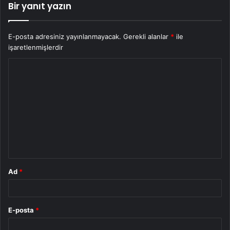
Bir yanıt yazın
E-posta adresiniz yayınlanmayacak.
Gerekli alanlar
*
ile
işaretlenmişlerdir
Y
o
r
u
m
*
Ad
*
E-posta
*