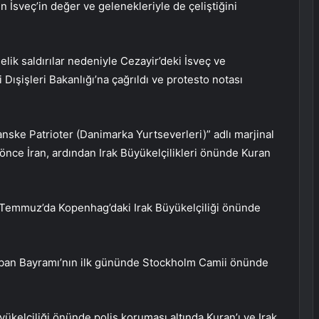
n İsveç’in değer ve gelenekleriyle de çeliştiğini
lik saldırılar nedeniyle Cezayir’deki İsveç ve
Dışişleri Bakanlığı’na çağrıldı ve protesto notası
Danske Patrioter (Danimarka Yurtseverleri)” adlı marjinal
nce İran, ardından Irak Büyükelçilikleri önünde Kuran
 21 Temmuz’da Kopenhag’daki Irak Büyükelçiliği önünde
urban Bayramı’nın ilk gününde Stockholm Camii önünde
kelçiliği önünde polis koruması altında Kuran’ı ve Irak