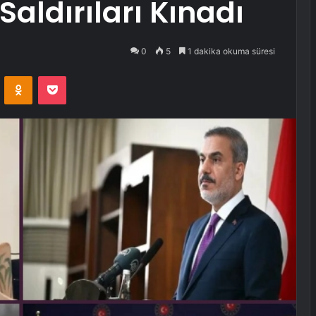
Saldırıları Kınadı
0
5
1 dakika okuma süresi
VKontakte
Odnoklassniki
Pocket