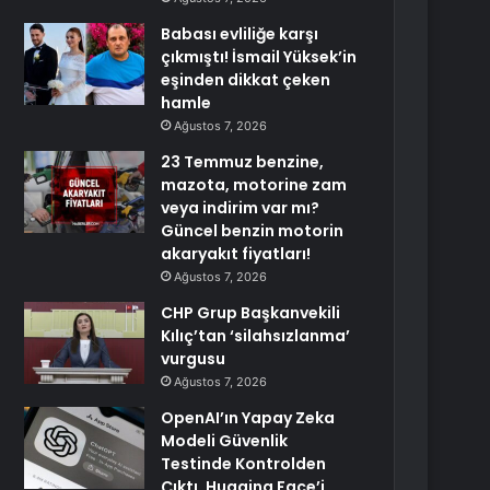
Babası evliliğe karşı
çıkmıştı! İsmail Yüksek’in
eşinden dikkat çeken
hamle
Ağustos 7, 2026
23 Temmuz benzine,
mazota, motorine zam
veya indirim var mı?
Güncel benzin motorin
akaryakıt fiyatları!
Ağustos 7, 2026
CHP Grup Başkanvekili
Kılıç’tan ‘silahsızlanma’
vurgusu
Ağustos 7, 2026
OpenAI’ın Yapay Zeka
Modeli Güvenlik
Testinde Kontrolden
Çıktı, Hugging Face’i