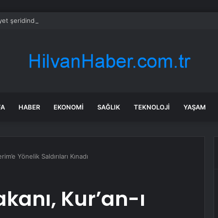
et şeridinde feci ölüm: Servis şoförüne midibüs çarptı
FA
HABER
EKONOMI
SAĞLIK
TEKNOLOJI
YAŞAM
erim’e Yönelik Saldırıları Kınadı
Bakanı, Kur’an-ı