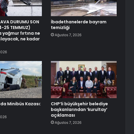
HAVA DURUMU SON
İbadethanelerde bayram
24-25 TEMMUZ)
temizliği
a yağmur fırtına ne
Ağustos 7, 2026
layacak, ne kadar
2026
’da Minibüs Kazası:
CHP’li büyükşehir belediye
başkanlarından ‘kurultay’
açıklaması
2026
Ağustos 7, 2026