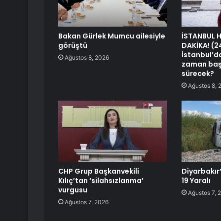
Bakan Gürlek Mumcu ailesiyle
İSTANBUL 
görüştü
DAKİKA! (
İstanbul’d
Ağustos 8, 2026
zaman baş
sürecek?
Ağustos 8, 
CHP Grup Başkanvekili
Diyarbakır
Kılıç’tan ‘silahsızlanma’
19 Yaralı
vurgusu
Ağustos 7, 
Ağustos 7, 2026