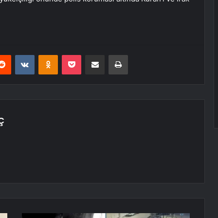
erest
Reddit
VKontakte
Odnoklassniki
Pocket
E-Posta ile paylaş
Yazdır
Ç