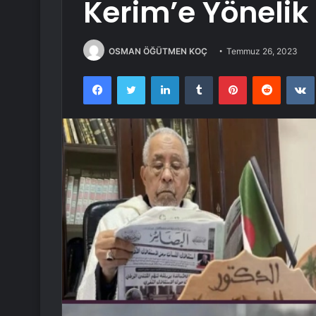
Kerim’e Yönelik 
OSMAN ÖĞÜTMEN KOÇ
Temmuz 26, 2023
Facebook
Twitter
LinkedIn
Tumblr
Pinterest
Reddit