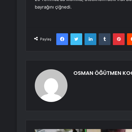
bayrağını çiğnedi.
Facebook
Twitter
LinkedIn
Tumblr
Pint
Paylaş
OSMAN ÖĞÜTMEN KO