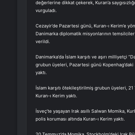
değerlerine dikkat çekerek, Kuran’a saygısızlığı
vurguladı.
Cezayir’de Pazartesi günü, Kuran-ı Kerim’e yöne
Danimarka diplomatik misyonlarının temsilcileri 
verildi.
Danimarka’da İslam karşıtı ve aşırı milliyetçi “
grubun üyeleri, Pazartesi günü Kopenhag’daki ö
yaktı.
İslam karşıtı ötekileştirilmiş grubun üyeleri,
Kuran-ı Kerim yaktı.
İsveç’te yaşayan Irak asıllı Salwan Momika, K
polis koruması altında Kuran-ı Kerim yaktı.
20 Temmuz’da Momika, Stockholm’deki Irak Büyü