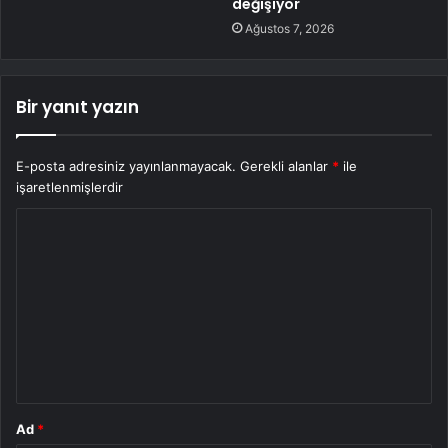
değişiyor
Ağustos 7, 2026
Bir yanıt yazın
E-posta adresiniz yayınlanmayacak.
Gerekli alanlar
*
ile
işaretlenmişlerdir
Y
o
r
u
m
*
Ad
*