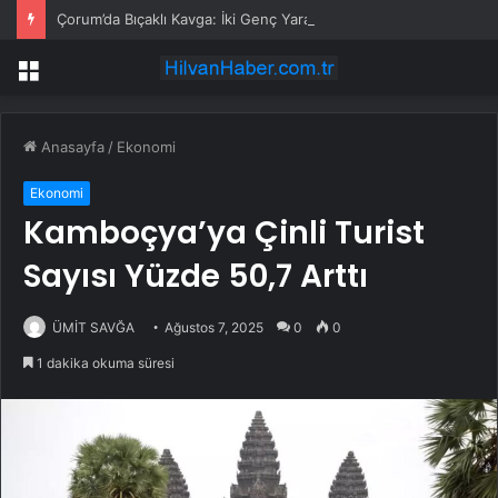
Çorum’da Bıçaklı Kavga: İki Genç Yaralı
Menü
Anasayfa
/
Ekonomi
Ekonomi
Kamboçya’ya Çinli Turist
Sayısı Yüzde 50,7 Arttı
ÜMİT SAVĞA
Ağustos 7, 2025
0
0
1 dakika okuma süresi