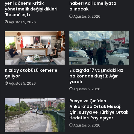
yeni dönem! Kritik
haber! Acil ameliyata
yönetmelik değişiklikleri
alınacak
‘Resmi’leşti
Ağustos 5, 2026
Ağustos 5, 2026
Kızılay otobüsü Kemer’e
Elazığ’da 17 yaşındaki kız
geliyor
balkondan düştü: Ağır
yaralı
Ağustos 5, 2026
Ağustos 5, 2026
Rusya ve Çin’den
Ankara’da Ortak Mesaj:
Çin, Rusya ve Türkiye Ortak
Hedefleri Paylaşıyor
Ağustos 5, 2026