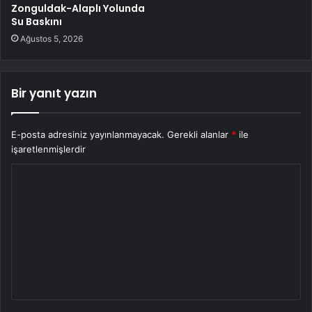
Zonguldak-Alaplı Yolunda
Su Baskını
Ağustos 5, 2026
Bir yanıt yazın
E-posta adresiniz yayınlanmayacak.
Gerekli alanlar
*
ile
işaretlenmişlerdir
Y
o
r
u
m
*