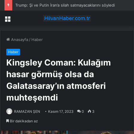
Trump: Şi ve Putin İran’a silah satmayacaklarını söyledi
Menü
Anasayfa
/
Haber
Haber
Kingsley Coman: Kulağım
hasar görmüş olsa da
Galatasaray’ın atmosferi
muhteşemdi
RAMAZAN ŞEN
Kasım 17, 2023
0
3
Bir dakikadan az