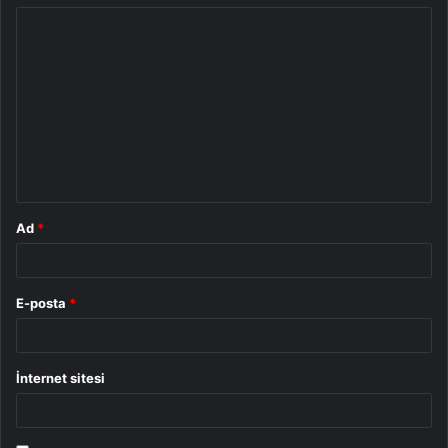
Y
o
r
u
m
*
Ad
*
E-posta
*
İnternet sitesi