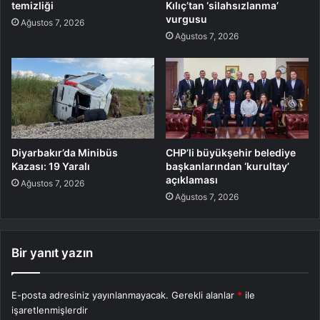
temizliği
Kılıç’tan ‘silahsızlanma’
vurgusu
Ağustos 7, 2026
Ağustos 7, 2026
Diyarbakır’da Minibüs
CHP’li büyükşehir belediye
Kazası: 19 Yaralı
başkanlarından ‘kurultay’
açıklaması
Ağustos 7, 2026
Ağustos 7, 2026
Bir yanıt yazın
E-posta adresiniz yayınlanmayacak.
Gerekli alanlar
*
ile
işaretlenmişlerdir