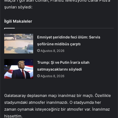
Maçta 1 gol atan Coman, Fransız televizyonu Canal Plus’a
şunları söyledi:
İlgili Makaleler
Emniyet şeridinde feci ölüm: Servis
şoförüne midibüs çarptı
Ağustos 8, 2026
Trump: Şi ve Putin İran’a silah
satmayacaklarını söyledi
Ağustos 8, 2026
Galatasaray deplasman maçı inanılmaz bir maçtı. Özellikle
stadyumdaki atmosfer inanılmazdı. O stadyumda her
zaman oynamak isteyeceğiniz bir atmosfer var. İnanılmaz
hissettim.