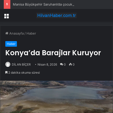
Manisa Büyükşehir Saruhanlı’da çocukların yüzlerini gülümsetti
Menü
Anasayfa
/
Haber
Haber
Konya’da Barajlar Kuruyor
DİLAN BİÇER
Nisan 8, 2026
0
0
2 dakika okuma süresi