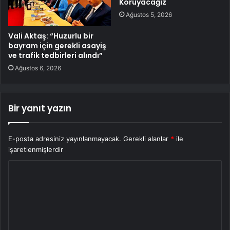
Koruyacağız
Ağustos 5, 2026
Vali Aktaş: “Huzurlu bir
bayram için gerekli asayiş
ve trafik tedbirleri alındı”
Ağustos 6, 2026
Bir yanıt yazın
E-posta adresiniz yayınlanmayacak.
Gerekli alanlar
*
ile
işaretlenmişlerdir
Y
o
r
u
m