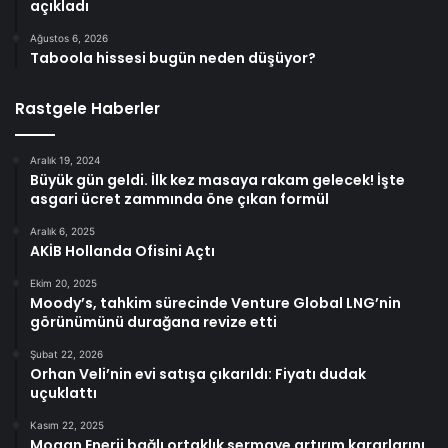
açıkladı
Ağustos 6, 2026
Taboola hissesi bugün neden düşüyor?
Rastgele Haberler
Aralık 19, 2024
Büyük gün geldi. İlk kez masaya rakam gelecek! İşte
asgari ücret zammında öne çıkan formül
Aralık 6, 2025
AKİB Hollanda Ofisini Açtı
Ekim 20, 2025
Moody’s, tahkim sürecinde Venture Global LNG’nin
görünümünü durağana revize etti
Şubat 22, 2026
Orhan Veli’nin evi satışa çıkarıldı: Fiyatı dudak
uçuklattı
Kasım 22, 2025
Mogan Enerji bağlı ortaklık sermaye artırım kararlarını