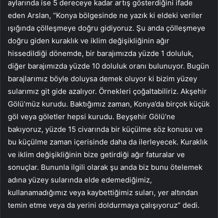
aylarında ise 5 dereceye kadar artış gösterdiğini ifade
eden Arslan, “Konya bölgesinde ne yazık ki eldeki veriler
ışığında çölleşmeye doğru gidiyoruz. Şu anda çölleşmeye
doğru giden kuraklık ve iklim değişikliğinin ağır
hissedildiği dönemde, bir barajımızda yüzde 1 doluluk,
diğer barajımızda yüzde 10 doluluk oranı bulunuyor. Bugün
barajlarımız böyle doluysa demek oluyor ki bizim yüzey
sularımız git gide azalıyor. Örnekleri çoğaltabiliriz. Akşehir
Gölü’müz kurudu. Baktığımız zaman, Konya’da birçok küçük
göl veya göletler hepsi kurudu. Beyşehir Gölü’ne
bakıyoruz, yüzde 15 civarında bir küçülme söz konusu ve
bu küçülme zaman içerisinde daha da ilerleyecek. Kuraklık
ve iklim değişikliğinin bize getirdiği ağır faturalar ve
sonuçlar. Bununla ilgili olarak şu anda biz bunu ötelemek
adına yüzey sularında elde edemediğimiz,
kullanamadığımız veya kaybettiğimiz suları, yer altından
temin etme veya da yerini doldurmaya çalışıyoruz” dedi.