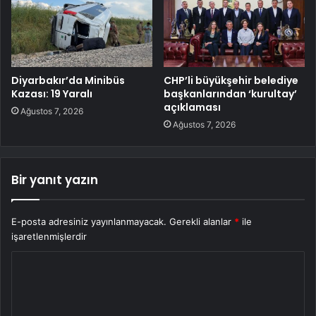
Diyarbakır’da Minibüs
CHP’li büyükşehir belediye
Kazası: 19 Yaralı
başkanlarından ‘kurultay’
açıklaması
Ağustos 7, 2026
Ağustos 7, 2026
Bir yanıt yazın
E-posta adresiniz yayınlanmayacak.
Gerekli alanlar
*
ile
işaretlenmişlerdir
Y
o
r