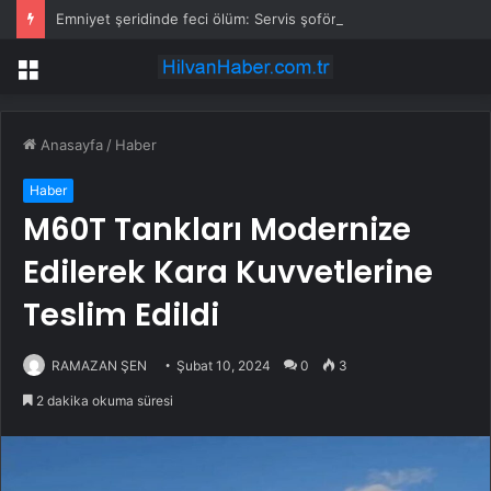
Emniyet şeridinde feci ölüm: Servis şoförüne midibüs çarptı
Menü
Anasayfa
/
Haber
Haber
M60T Tankları Modernize
Edilerek Kara Kuvvetlerine
Teslim Edildi
RAMAZAN ŞEN
Şubat 10, 2024
0
3
2 dakika okuma süresi