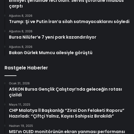
Emniyet şeridinde feci ölüm: Servis şoförüne midibüs
çarptı
Ağustos 8, 2026
Trump: Şi ve Putin İran’a silah satmayacaklarını söyledi
Ağustos 8, 2026
Bursa Nilüfer’e 7 yeni park kazandırılıyor
Ağustos 8, 2026
Bakan Gürlek Mumcu ailesiyle görüştü
Rastgele Haberler
Ocak 31, 2026
ASKON Bursa Gençlik Çalıştayı’nda geleceğin rotası
çizildi
Mayıs 11, 2025
CHP Malatya İl Başkanlığı “Zirai Don Felaketi Raporu”
Hazırladı: “Çiftçi Yalnız, Kayısı Sahipsiz Bırakıldı”
Haziran 19, 2025
MSI’ın OLED monitörünün ekran yanması performansı