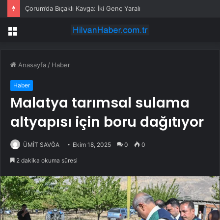
Çorum’da Bıçaklı Kavga: İki Genç Yaralı
Menü
Anasayfa
/
Haber
Haber
Malatya tarımsal sulama
altyapısı için boru dağıtıyor
ÜMİT SAVĞA
Ekim 18, 2025
0
0
2 dakika okuma süresi