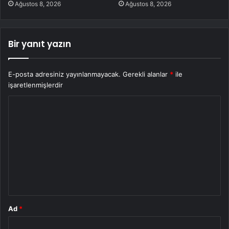
Ağustos 8, 2026
Ağustos 8, 2026
Bir yanıt yazın
E-posta adresiniz yayınlanmayacak.
Gerekli alanlar
*
ile
işaretlenmişlerdir
Y
o
r
u
m
*
Ad
*