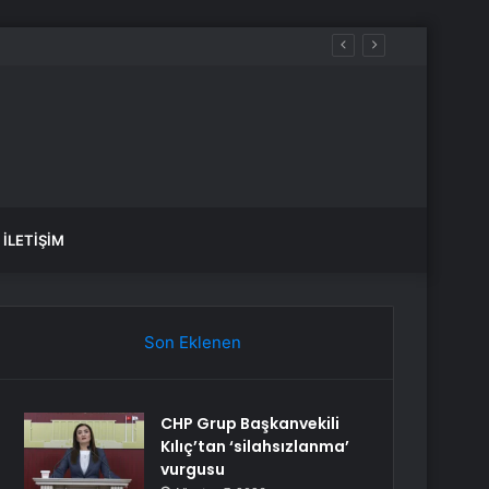
Hackledi
İLETIŞIM
Son Eklenen
CHP Grup Başkanvekili
Kılıç’tan ‘silahsızlanma’
vurgusu