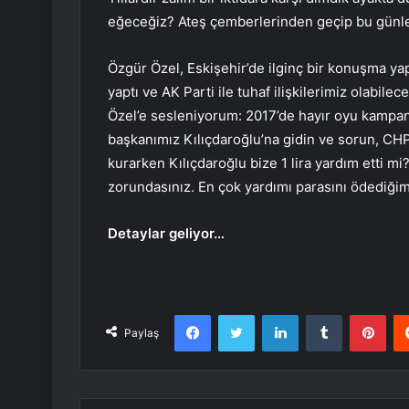
eğeceğiz? Ateş çemberlerinden geçip bu günlere
Özgür Özel, Eskişehir’de ilginç bir konuşma yap
yaptı ve AK Parti ile tuhaf ilişkilerimiz olabilece
Özel’e sesleniyorum: 2017’de hayır oyu kampanya
başkanımız Kılıçdaroğlu’na gidin ve sorun, CHP
kurarken Kılıçdaroğlu bize 1 lira yardım etti 
zorundasınız. En çok yardımı parasını ödediğim
Detaylar geliyor…
Facebook
Twitter
LinkedIn
Tumblr
Pint
Paylaş