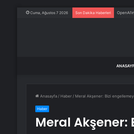
OpenAI’ı
Cuma, Ağustos 7 2026
Son Dakika Haberleri
ANASAY
Anasayfa
/
Haber
/
Meral Akşener: Bizi engellemey
Haber
Meral Akşener: 