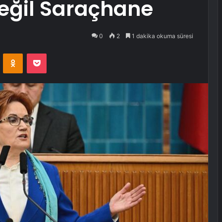
değil Saraçhane
0
2
1 dakika okuma süresi
VKontakte
Odnoklassniki
Pocket