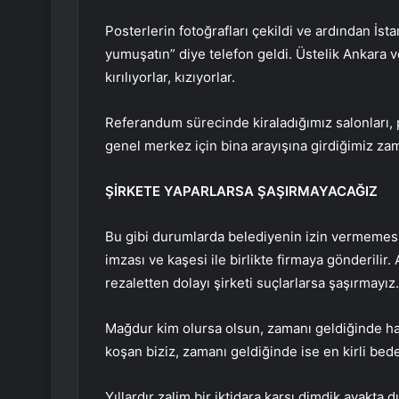
Posterlerin fotoğrafları çekildi ve ardından İst
yumuşatın” diye telefon geldi. Üstelik Ankara 
kırılıyorlar, kızıyorlar.
Referandum sürecinde kiraladığımız salonları, p
genel merkez için bina arayışına girdiğimiz zama
ŞİRKETE YAPARLARSA ŞAŞIRMAYACAĞIZ
Bu gibi durumlarda belediyenin izin vermemesi h
imzası ve kaşesi ile birlikte firmaya gönderilir. 
rezaletten dolayı şirketi suçlarlarsa şaşırmayız.
Mağdur kim olursa olsun, zamanı geldiğinde hak
koşan biziz, zamanı geldiğinde ise en kirli bede
Yıllardır zalim bir iktidara karşı dimdik ayakta