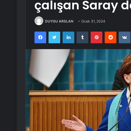
çalışan Saray 
DUYGU ARSLAN
Ocak 31, 2024
Facebook
Twitter
LinkedIn
Tumblr
Pinterest
Reddit