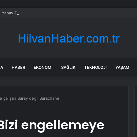
n Yapay Zeka Modeli Güvenlik Testinde Kontrolden Çıktı, Hugging Face’i 
FA
HABER
EKONOMI
SAĞLIK
TEKNOLOJI
YAŞAM
e çalışan Saray değil Saraçhane
Bizi engellemeye