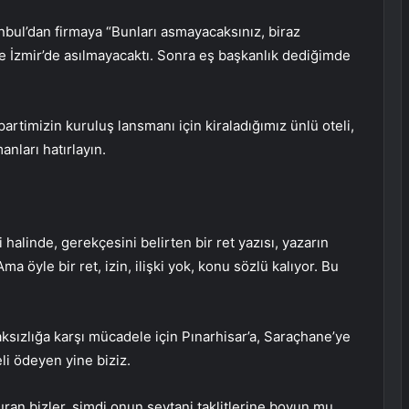
anbul’dan firmaya “Bunları asmayacaksınız, biraz
ve İzmir’de asılmayacaktı. Sonra eş başkanlık dediğimde
artimizin kuruluş lansmanı için kiraladığımız ünlü oteli,
nları hatırlayın.
alinde, gerekçesini belirten bir ret yazısı, yazarın
Ama öyle bir ret, izin, ilişki yok, konu sözlü kalıyor. Bu
sızlığa karşı mücadele için Pınarhisar’a, Saraçhane’ye
li ödeyen yine biziz.
 duran bizler, şimdi onun şeytani taklitlerine boyun mu