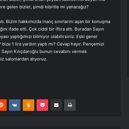
 gelen bizler, şimdi kibritle mi yanacağız?
tı. Bizim hakkımızda inanç sınırlarını aşan bir konuşma
ğini ifade etti. Çok ciddi bir iftira attı. Buradan Sayın
sı yaptığımızı bilmiyor olabilirsiniz. Eski genel
 bize 1 lira yardım yaptı mı? Cevap hayır. Pençemizi
mi? Sayın Kılıçdaroğlu bunun cevabını vermek
iz salonlardan alıyoruz.
erest
Reddit
VKontakte
Odnoklassniki
Pocket
E-Posta ile paylaş
Yazdır