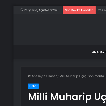
Fulya
Perşembe, Ağustos 6 2026
Son Dakika Haberleri
ANASAY
Anasayfa
/
Haber
/
Milli Muharip Uçağı son montaj h
Haber
Milli Muharip U