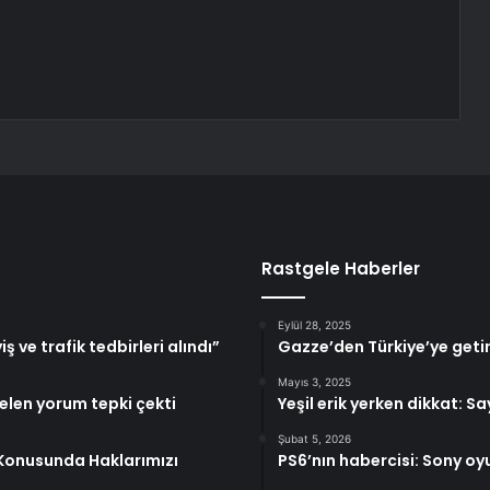
Rastgele Haberler
Eylül 28, 2025
ş ve trafik tedbirleri alındı”
Gazze’den Türkiye’ye getir
Mayıs 3, 2025
elen yorum tepki çekti
Yeşil erik yerken dikkat: S
Şubat 5, 2026
ı Konusunda Haklarımızı
PS6’nın habercisi: Sony o