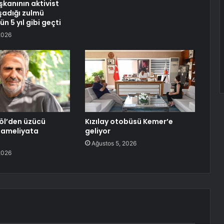
anının aktivist
şadığı zulmü
ün 5 yıl gibi geçti
2026
öl’den üzücü
Kızılay otobüsü Kemer’e
l ameliyata
geliyor
Ağustos 5, 2026
2026