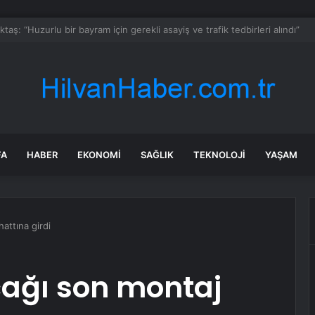
 Zenginer sessiz kalmadı: Ünlü oyuncuya gelen yorum tepki çekti
FA
HABER
EKONOMI
SAĞLIK
TEKNOLOJI
YAŞAM
attına girdi
çağı son montaj