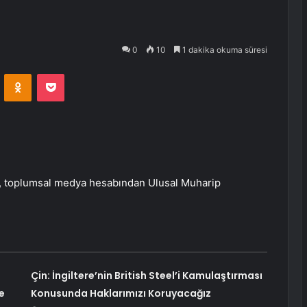
0
10
1 dakika okuma süresi
VKontakte
Odnoklassniki
Pocket
, toplumsal medya hesabından Ulusal Muharip
Çin: İngiltere’nin British Steel’i Kamulaştırması
e
Konusunda Haklarımızı Koruyacağız