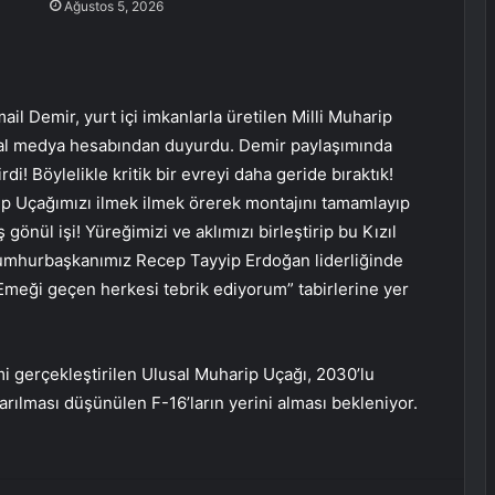
Ağustos 5, 2026
 Demir, yurt içi imkanlarla üretilen Milli Muharip
msal medya hesabından duyurdu. Demir paylaşımında
i! Böylelikle kritik bir evreyi daha geride bıraktık!
p Uçağımızı ilmek ilmek örerek montajını tamamlayıp
önül işi! Yüreğimizi ve aklımızı birleştirip bu Kızıl
umhurbaşkanımız Recep Tayyip Erdoğan liderliğinde
 Emeği geçen herkesi tebrik ediyorum” tabirlerine yer
mi gerçekleştirilen Ulusal Muharip Uçağı, 2030’lu
arılması düşünülen F-16’ların yerini alması bekleniyor.