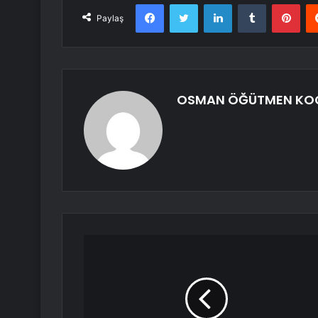
Facebook
Twitter
LinkedIn
Tumblr
Pint
Paylaş
OSMAN ÖĞÜTMEN KO