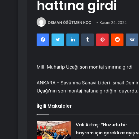
hattına girdi
OSMAN ÖĞÜTMEN KOÇ
Kasım 24, 2022
Facebook
Twitter
LinkedIn
Tumblr
Pinterest
Reddit
Milli Muharip Uçağı son montaj sınırına girdi
ANKARA – Savunma Sanayi Lideri İsmail Demir
Uçağı’nın son montaj hattına girdiğini duyurdu.
İlgili Makaleler
Vali Aktaş: “Huzurlu bir
bayram için gerekli asayiş v