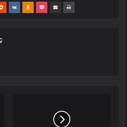
erest
Reddit
VKontakte
Odnoklassniki
Pocket
E-Posta ile paylaş
Yazdır
Ç