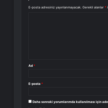
E-posta adresiniz yayınlanmayacak.
Gerekli alanlar
*
i
Y
o
r
u
m
*
Ad
*
E-posta
*
Daha sonraki yorumlarımda kullanılması için adı