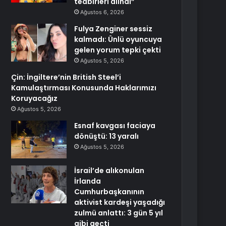
tedbirleri alındı”
Ağustos 6, 2026
Fulya Zenginer sessiz
kalmadı: Ünlü oyuncuya
gelen yorum tepki çekti
Ağustos 5, 2026
Çin: İngiltere’nin British Steel’i
Kamulaştırması Konusunda Haklarımızı
Koruyacağız
Ağustos 5, 2026
Esnaf kavgası faciaya
dönüştü: 13 yaralı
Ağustos 5, 2026
İsrail’de alıkonulan
İrlanda
Cumhurbaşkanının
aktivist kardeşi yaşadığı
zulmü anlattı: 3 gün 5 yıl
gibi geçti