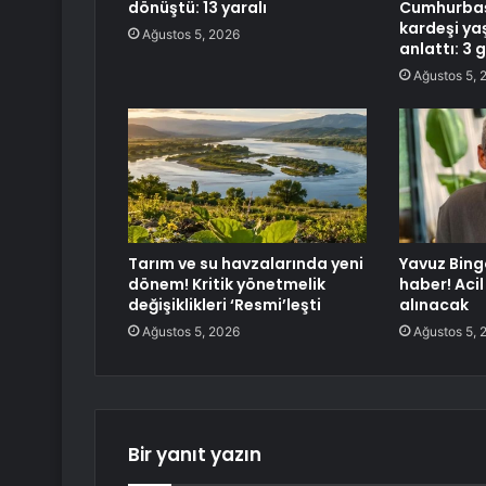
dönüştü: 13 yaralı
Cumhurbaşk
kardeşi ya
Ağustos 5, 2026
anlattı: 3 g
Ağustos 5, 
Tarım ve su havzalarında yeni
Yavuz Bing
dönem! Kritik yönetmelik
haber! Aci
değişiklikleri ‘Resmi’leşti
alınacak
Ağustos 5, 2026
Ağustos 5, 
Bir yanıt yazın