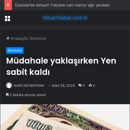
Üsküdar’da dehşet! Falçatalı cani martıyı ağır yaraladı
Menü
Anasayfa
/
Ekonomi
Ekonomi
Müdahale yaklaşırken Yen
sabit kaldı
NURCAN BAYRAM
Mart 28, 2024
0
0
2 dakika okuma süresi