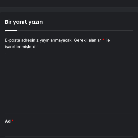
Bir yanıt yazın
E-posta adresiniz yayınlanmayacak.
Gerekli alanlar
*
ile
işaretlenmişlerdir
Y
o
r
u
m
*
Ad
*