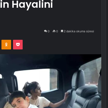
in Hayalini
0
0
2 dakika okuma süresi
VKontakte
Odnoklassniki
Pocket