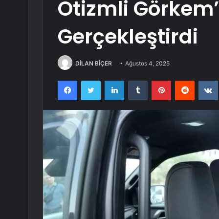
Otizmli Görkem’
Gerçekleştirdi
DİLAN BİÇER
Ağustos 4, 2025
Facebook
Twitter
LinkedIn
Tumblr
Pinterest
Reddit