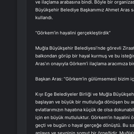
ve ilaçlama arabasına bindi. Böyle bir organi
Büyükşehir Belediye Başkanımız Ahmet Aras sağ
kullandı.
“Görkem’in hayalini gerçekleştirdik”
Muğla Büyükşehir Belediyesi’nde görevli Ziraa
balkondan görüp bir hayal kurmuş ve bu isteği
Aras’ın onayıyla Görkem’i ilaçlama aracımıza bi
Başkan Aras: “Görkem’in gülümsemesi bizim iç
Kıyı Ege Belediyeler Birliği ve Muğla Büyükşeh
başlayan ve büyük bir mutluluğa dönüşen bu an
evlatlarımızın hayatına küçük de olsa dokunab
için en büyük mutluluktur. Görkem’in hayalini
geçti ve bugün o hayal gerçeğe dönüştü. Bu sade
anlayış ve sevginin somut bir örneğidir. Muğla’