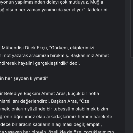
zasyonun yapılmasından dolayı çok mutluyuz. Muğla
 olsun her zaman yanımızda yer alıyor” ifadelerini
t Mühendisi Dilek Ekçü, “Görkem, ekiplerimizi
ni not yazarak aracımıza bırakmış. Başkanımız Ahmet
ndirerek hayalini gerçekleştirdik” dedi.
in her şeyden kıymetli”
ir Belediye Başkanı Ahmet Aras, küçük bir notla
lamlı anı değerlendirdi. Başkan Aras, “Özel
ilmek, onların yüzünde bir tebessüm olabilmek bizim
 öğrenir öğrenmez ekip arkadaşlarımız hemen harekete
ce bir aracın kapılarının açılması değil; empati,
da yaşayan her bireyin, özellikle de özel çocuklarımızın