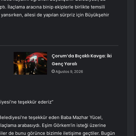
ı. İlaçlama aracına binip ekiplerle birlikte temsili
ansırken, ailesi de yapılan sürpriz için Büyükşehir
Çorum’da Bıçaklı Kavga: İki
Genç Yaralı
Ağustos 9, 2026
iyesi’ne teşekkür ederiz”
 Belediyesi’ne teşekkür eden Baba Mazhar Yücel,
i ilaçlama arabasıydı. Eşim Görkem’in isteği üzerine
ililer de bunu görünce bizimle iletişime geçtiler. Bugün