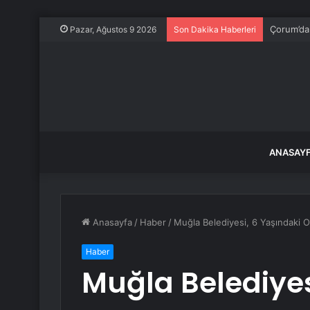
Çorum’da 
Pazar, Ağustos 9 2026
Son Dakika Haberleri
ANASAY
Anasayfa
/
Haber
/
Muğla Belediyesi, 6 Yaşındaki O
Haber
Muğla Belediyes