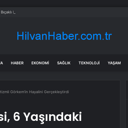
Bıçaklı Kavga: İki Genç Yaralı
FA
HABER
EKONOMI
SAĞLIK
TEKNOLOJI
YAŞAM
tizmli Görkem’in Hayalini Gerçekleştirdi
i, 6 Yaşındaki