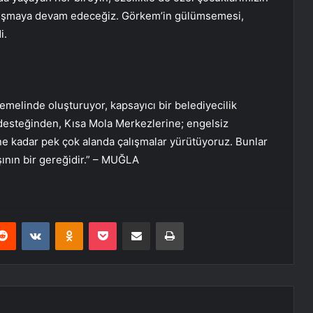
alışmaya devam edeceğiz. Görkem’in gülümsemesi,
i.
 temelinde oluşturuyor, kapsayıcı bir belediyecilik
 desteğinden, Kısa Mola Merkezlerine; engelsiz
ine kadar pek çok alanda çalışmalar yürütüyoruz. Bunlar
ışının bir gereğidir.” – MUĞLA
erest
Reddit
VKontakte
Odnoklassniki
Pocket
E-Posta ile paylaş
Yazdır