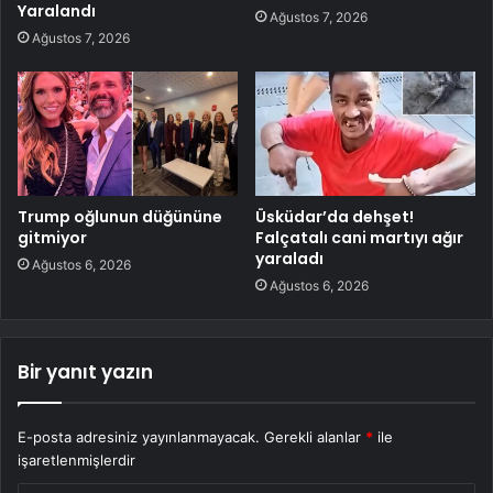
Yaralandı
Ağustos 7, 2026
Ağustos 7, 2026
Trump oğlunun düğününe
Üsküdar’da dehşet!
gitmiyor
Falçatalı cani martıyı ağır
yaraladı
Ağustos 6, 2026
Ağustos 6, 2026
Bir yanıt yazın
E-posta adresiniz yayınlanmayacak.
Gerekli alanlar
*
ile
işaretlenmişlerdir