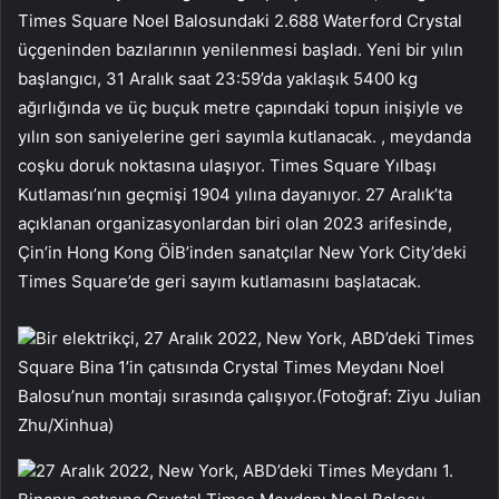
Times Square Noel Balosundaki 2.688 Waterford Crystal
üçgeninden bazılarının yenilenmesi başladı. Yeni bir yılın
başlangıcı, 31 Aralık saat 23:59’da yaklaşık 5400 kg
ağırlığında ve üç buçuk metre çapındaki topun inişiyle ve
yılın son saniyelerine geri sayımla kutlanacak. , meydanda
coşku doruk noktasına ulaşıyor. Times Square Yılbaşı
Kutlaması’nın geçmişi 1904 yılına dayanıyor. 27 Aralık’ta
açıklanan organizasyonlardan biri olan 2023 arifesinde,
Çin’in Hong Kong ÖİB’inden sanatçılar New York City’deki
Times Square’de geri sayım kutlamasını başlatacak.
Bir elektrikçi, 27 Aralık 2022, New York, ABD’deki Times
Square Bina 1’in çatısında Crystal Times Meydanı Noel
Balosu’nun montajı sırasında çalışıyor.(Fotoğraf: Ziyu Julian
Zhu/Xinhua)
27 Aralık 2022, New York, ABD’deki Times Meydanı 1.