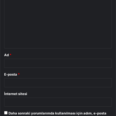
Y
o
r
u
m
*
Ad
*
E-posta
*
İnternet sitesi
Daha sonraki yorumlarımda kullanılması için adım, e-posta