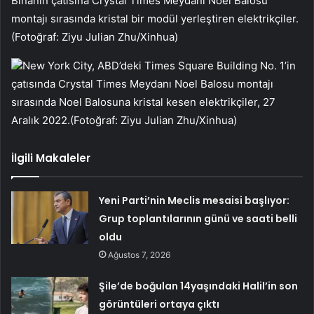
Binanın çatısına Crystal Times Meydanı Noel Balosu
montajı sırasında kristal bir modül yerleştiren elektrikçiler.
(Fotoğraf: Ziyu Julian Zhu/Xinhua)
New York City, ABD’deki Times Square Building No. 1’in
çatısında Crystal Times Meydanı Noel Balosu montajı
sırasında Noel Balosuna kristal kesen elektrikçiler, 27
Aralık 2022.(Fotoğraf: Ziyu Julian Zhu/Xinhua)
İlgili Makaleler
Yeni Parti’nin Meclis mesaisi başlıyor:
Grup toplantılarının günü ve saati belli
oldu
Ağustos 7, 2026
Şile’de boğulan 14yaşındaki Halil’in son
görüntüleri ortaya çıktı