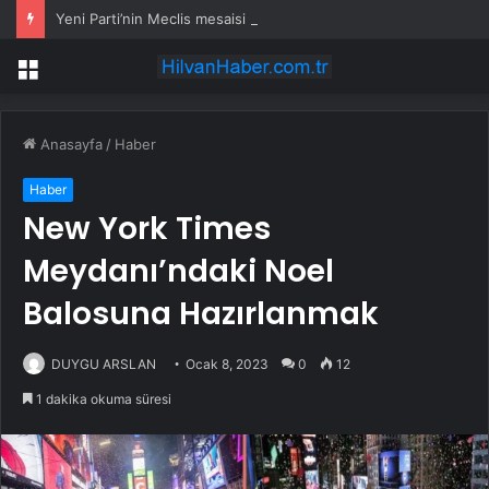
Yeni Parti’nin Meclis mesaisi başlıyor: Grup toplantılarının günü ve saati belli oldu
Menü
Anasayfa
/
Haber
Haber
New York Times
Meydanı’ndaki Noel
Balosuna Hazırlanmak
DUYGU ARSLAN
Ocak 8, 2023
0
12
1 dakika okuma süresi