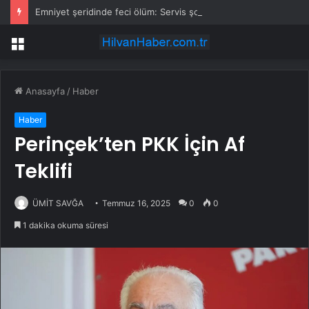
Emniyet şeridinde feci ölüm: Servis şoförüne midibüs çarptı
Menü
Anasayfa
/
Haber
Haber
Perinçek’ten PKK İçin Af
Teklifi
ÜMİT SAVĞA
Temmuz 16, 2025
0
0
1 dakika okuma süresi