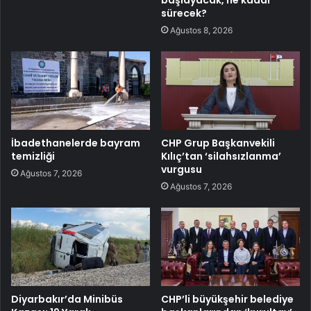
sürecek?
Ağustos 8, 2026
İbadethanelerde bayram
CHP Grup Başkanvekili
temizliği
Kılıç’tan ‘silahsızlanma’
vurgusu
Ağustos 7, 2026
Ağustos 7, 2026
Diyarbakır’da Minibüs
CHP’li büyükşehir belediye