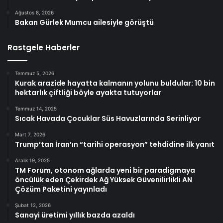
Ağustos 8, 2026
Bakan Gürlek Mumcu ailesiyle görüştü
Rastgele Haberler
Temmuz 5, 2026
Kurak arazide hayatta kalmanın yolunu buldular: 10 bin
hektarlık çiftliği böyle ayakta tutuyorlar
Temmuz 14, 2025
Sıcak Havada Çocuklar Süs Havuzlarında Serinliyor
Mart 7, 2026
Trump’tan İran’ın “tarihi operasyon” tehdidine ilk yanıt
Aralık 19, 2025
TM Forum, otonom ağlarda yeni bir paradigmaya
öncülük eden Çekirdek Ağ Yüksek Güvenilirlikli AN
Çözüm Paketini yayınladı
Şubat 12, 2026
Sanayi üretimi yıllık bazda azaldı