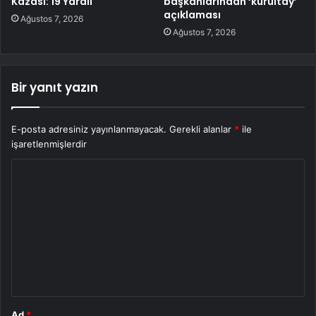
Kazası: 19 Yaralı
başkanlarından ‘kurultay’
açıklaması
Ağustos 7, 2026
Ağustos 7, 2026
Bir yanıt yazın
E-posta adresiniz yayınlanmayacak.
Gerekli alanlar
*
ile
işaretlenmişlerdir
Y
o
r
u
m
*
Ad
*