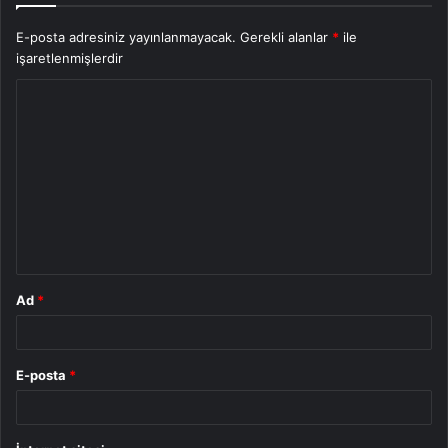
E-posta adresiniz yayınlanmayacak.
Gerekli alanlar
*
ile
işaretlenmişlerdir
Y
o
r
u
m
*
Ad
*
E-posta
*