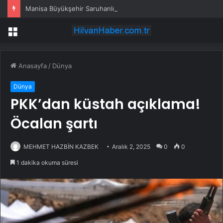
Manisa Büyükşehir Saruhanlı’da çocukların yüzlerini gülümsetti
Menü
Anasayfa
/
Dünya
Dünya
PKK’dan küstah açıklama!
Öcalan şartı
MEHMET HAZBİN KAZBEK
Aralık 2, 2025
0
0
1 dakika okuma süresi