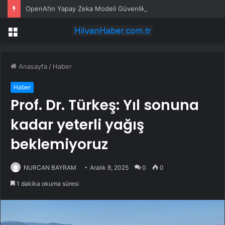
OpenAI’ın Yapay Zeka Modeli Güvenlik Testinde Kontrolden Çıktı, Hugging Face’i Hackledi
Menü
Anasayfa
/
Haber
Haber
Prof. Dr. Türkeş: Yıl sonuna
kadar yeterli yağış
beklemiyoruz
NURCAN BAYRAM
Aralık 8, 2025
0
0
1 dakika okuma süresi