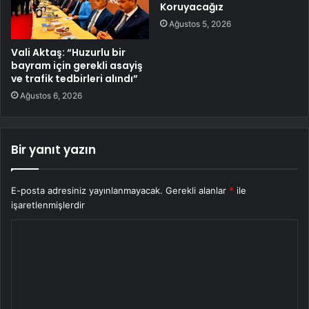
Koruyacağız
Ağustos 5, 2026
Vali Aktaş: “Huzurlu bir
bayram için gerekli asayiş
ve trafik tedbirleri alındı”
Ağustos 6, 2026
Bir yanıt yazın
E-posta adresiniz yayınlanmayacak.
Gerekli alanlar
*
ile
işaretlenmişlerdir
Y
o
r
u