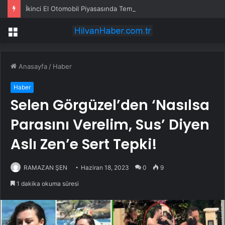
İkinci El Otomobil Piyasasında Temmuz 2024 Gelişmeleri
Menü
Anasayfa
/
Haber
Haber
Selen Görgüzel’den ‘Nasılsa
Parasını Verelim, Sus’ Diyen
Aslı Zen’e Sert Tepki!
RAMAZAN ŞEN
Haziran 18, 2023
0
9
1 dakika okuma süresi