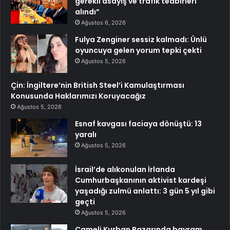
gerekli asayiş ve trafik tedbirleri
alındı”
Ağustos 6, 2026
Fulya Zenginer sessiz kalmadı: Ünlü
oyuncuya gelen yorum tepki çekti
Ağustos 5, 2026
Çin: İngiltere’nin British Steel’i Kamulaştırması
Konusunda Haklarımızı Koruyacağız
Ağustos 5, 2026
Esnaf kavgası faciaya dönüştü: 13
yaralı
Ağustos 5, 2026
İsrail’de alıkonulan İrlanda
Cumhurbaşkanının aktivist kardeşi
yaşadığı zulmü anlattı: 3 gün 5 yıl gibi
geçti
Ağustos 5, 2026
Çameli Kurban Pazarında bayram