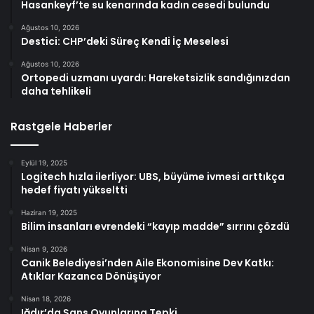
Hasankeyf’te su kenarında kadın cesedi bulundu
Ağustos 10, 2026
Destici: CHP’deki Süreç Kendi İç Meselesi
Ağustos 10, 2026
Ortopedi uzmanı uyardı: Hareketsizlik sandığınızdan
daha tehlikeli
Rastgele Haberler
Eylül 19, 2025
Logitech hızla ilerliyor: UBS, büyüme ivmesi arttıkça
hedef fiyatı yükseltti
Haziran 19, 2025
Bilim insanları evrendeki “kayıp madde” sırrını çözdü
Nisan 9, 2026
Canik Belediyesi’nden Aile Ekonomisine Dev Katkı:
Atıklar Kazanca Dönüşüyor
Nisan 18, 2026
Iğdır’da Şans Oyunlarına Tepki