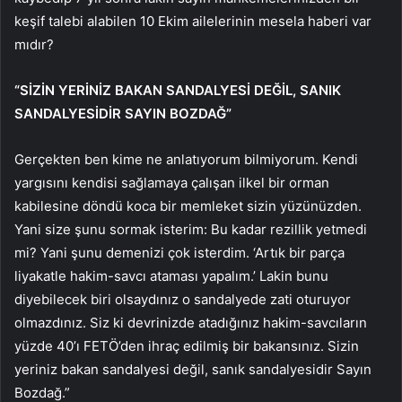
keşif talebi alabilen 10 Ekim ailelerinin mesela haberi var
mıdır?
“SİZİN YERİNİZ BAKAN SANDALYESİ DEĞİL, SANIK
SANDALYESİDİR SAYIN BOZDAĞ”
Gerçekten ben kime ne anlatıyorum bilmiyorum. Kendi
yargısını kendisi sağlamaya çalışan ilkel bir orman
kabilesine döndü koca bir memleket sizin yüzünüzden.
Yani size şunu sormak isterim: Bu kadar rezillik yetmedi
mi? Yani şunu demenizi çok isterdim. ‘Artık bir parça
liyakatle hakim-savcı ataması yapalım.’ Lakin bunu
diyebilecek biri olsaydınız o sandalyede zati oturuyor
olmazdınız. Siz ki devrinizde atadığınız hakim-savcıların
yüzde 40’ı FETÖ’den ihraç edilmiş bir bakansınız. Sizin
yeriniz bakan sandalyesi değil, sanık sandalyesidir Sayın
Bozdağ.”