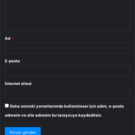
u
m
*
Ad
*
E-posta
*
İnternet sitesi
Daha sonraki yorumlarımda kullanılması için adım, e-posta
adresim ve site adresim bu tarayıcıya kaydedilsin.