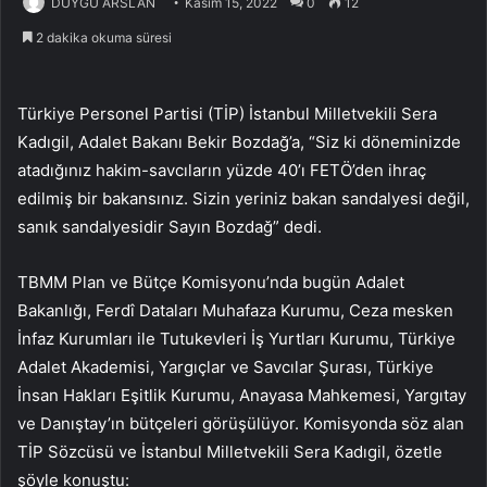
DUYGU ARSLAN
Kasım 15, 2022
0
12
2 dakika okuma süresi
Türkiye Personel Partisi (TİP) İstanbul Milletvekili Sera
Kadıgil, Adalet Bakanı Bekir Bozdağ’a, “Siz ki döneminizde
atadığınız hakim-savcıların yüzde 40’ı FETÖ’den ihraç
edilmiş bir bakansınız. Sizin yeriniz bakan sandalyesi değil,
sanık sandalyesidir Sayın Bozdağ” dedi.
TBMM Plan ve Bütçe Komisyonu’nda bugün Adalet
Bakanlığı, Ferdî Dataları Muhafaza Kurumu, Ceza mesken
İnfaz Kurumları ile Tutukevleri İş Yurtları Kurumu, Türkiye
Adalet Akademisi, Yargıçlar ve Savcılar Şurası, Türkiye
İnsan Hakları Eşitlik Kurumu, Anayasa Mahkemesi, Yargıtay
ve Danıştay’ın bütçeleri görüşülüyor. Komisyonda söz alan
TİP Sözcüsü ve İstanbul Milletvekili Sera Kadıgil, özetle
şöyle konuştu: