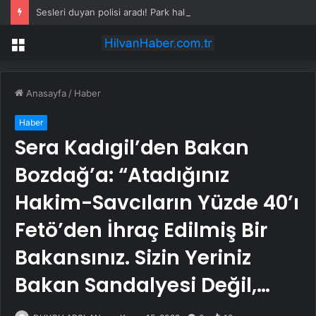
Sesleri duyan polisi aradı! Park halindeki araçtan vahşet çıktı
Menü
Anasayfa
/
Haber
Haber
Sera Kadıgil’den Bakan
Bozdağ’a: “Atadığınız
Hakim-Savcıların Yüzde 40’ı
Fetö’den İhraç Edilmiş Bir
Bakansınız. Sizin Yeriniz
Bakan Sandalyesi Değil,…