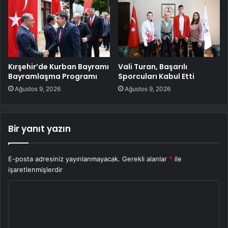
Kırşehir’de Kurban Bayramı
Vali Turan, Başarılı
Bayramlaşma Programı
Sporcuları Kabul Etti
Ağustos 9, 2026
Ağustos 9, 2026
Bir yanıt yazın
E-posta adresiniz yayınlanmayacak.
Gerekli alanlar
*
ile
işaretlenmişlerdir
Y
o
r