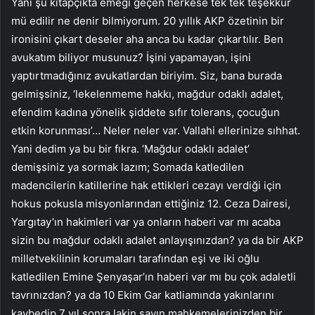
Yani şu kitapçıkta emeği geçen herkese tek tek teşekkür
mü edilir ne denir bilmiyorum. 20 yıllık AKP özetinin bir
ironisini çıkart deseler aha anca bu kadar çıkartılır. Ben
avukatım biliyor musunuz? İşini yapamayan, işini
yaptırtmadığınız avukatlardan biriyim. Siz, bana burada
gelmişsiniz, ‘lekelenmeme hakkı, mağdur odaklı adalet,
efendim kadına yönelik şiddete sıfır tolerans, çocuğun
etkin korunması’… Neler neler var. Vallahi ellerinize sıhhat.
Yani dedim ya bu bir fıkra. ‘Mağdur odaklı adalet’
demişsiniz ya sormak lazım; Somada katledilen
madencilerin katillerine hak ettikleri cezayı verdiği için
hokus pokusla misyonlarından ettiğiniz 12. Ceza Dairesi,
Yargıtay’ın hakimleri var ya onların haberi var mı acaba
sizin bu mağdur odaklı adalet anlayışınızdan? ya da bir AKP
milletvekilinin korumaları tarafından eşi ve iki oğlu
katledilen Emine Şenyaşar’ın haberi var mı bu çok adaletli
tavrınızdan? ya da 10 Ekim Gar katliamında yakınlarını
kaybedip 7 yıl sonra lakin sayın mahkemelerinizden bir