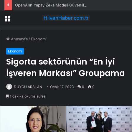
OpenAI’ın Yapay Zeka Modeli Güvenlik Testinde Kontrolden Çıktı, Hugging Face’i Hackledi
Menü
Anasayfa
/
Ekonomi
Ekonomi
Sigorta sektörünün “En İyi
İşveren Markası” Groupama
DUYGU ARSLAN
Ocak 17, 2023
0
9
1 dakika okuma süresi