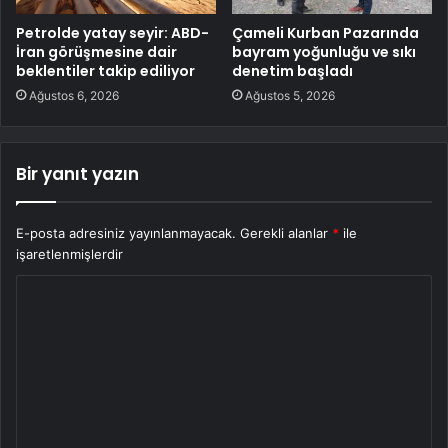
Petrolde yatay seyir: ABD-
Çameli Kurban Pazarında
İran görüşmesine dair
bayram yoğunluğu ve sıkı
beklentiler takip ediliyor
denetim başladı
Ağustos 6, 2026
Ağustos 5, 2026
Bir yanıt yazın
E-posta adresiniz yayınlanmayacak.
Gerekli alanlar
*
ile
işaretlenmişlerdir
Y
o
r
u
m
*