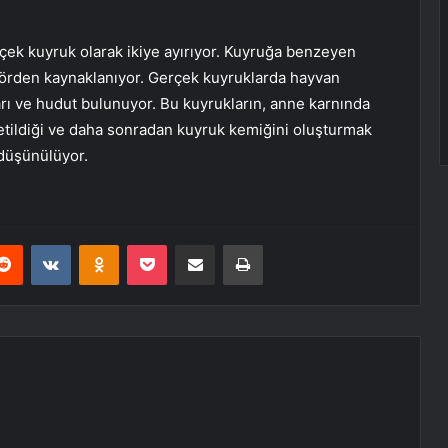
erçek kuyruk olarak ikiye ayırıyor. Kuyruğa benzeyen
mörden kaynaklanıyor. Gerçek kuyruklarda hayvan
rı ve hudut bulunuyor. Bu kuyrukların, anne karnında
ildiği ve daha sonradan kuyruk kemiğini oluşturmak
 düşünülüyor.
erest
Reddit
VKontakte
Odnoklassniki
Pocket
E-Posta ile paylaş
Yazdır