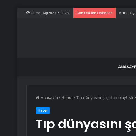
Armani’ye
Cuma, Ağustos 7 2026
Son Dakika Haberleri
ANASAY
Anasayfa
/
Haber
/
Tıp dünyasını şaşırtan olay! Me
Haber
Tıp dünyasını ş