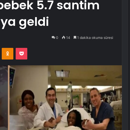
bebek 5.7 santim
ya geldi
0
14
1 dakika okuma süresi
VKontakte
Odnoklassniki
Pocket