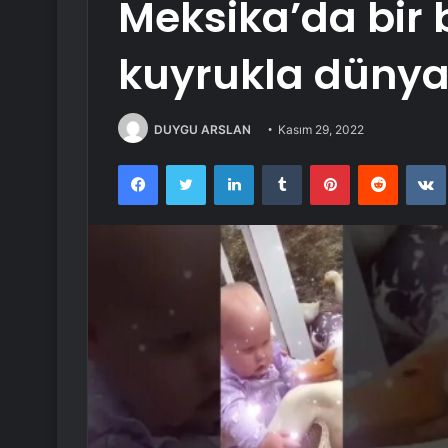
Meksika’da bir 
kuyrukla dünya
DUYGU ARSLAN
Kasım 29, 2022
Facebook
Twitter
LinkedIn
Tumblr
Pinterest
Reddit