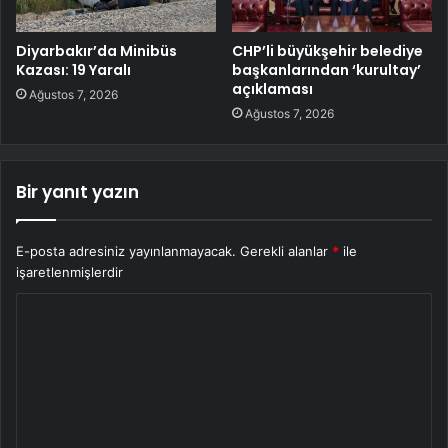
Diyarbakır’da Minibüs
CHP’li büyükşehir belediye
Kazası: 19 Yaralı
başkanlarından ‘kurultay’
açıklaması
Ağustos 7, 2026
Ağustos 7, 2026
Bir yanıt yazın
E-posta adresiniz yayınlanmayacak.
Gerekli alanlar
*
ile
işaretlenmişlerdir
Y
o
r
u
m