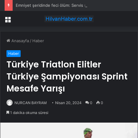
Emniyet şeridinde feci ölüm: Servis şoförüne midibüs çarptı
Menü
Anasayfa
/
Haber
Haber
Türkiye Triatlon Elitler
Türkiye Şampiyonası Sprint
Mesafe Yarışı
NURCAN BAYRAM
Nisan 20, 2024
0
0
1 dakika okuma süresi