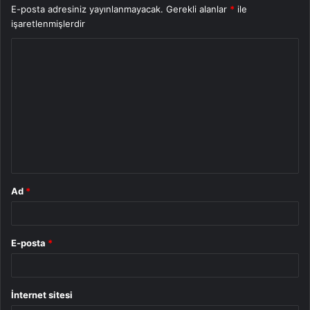
E-posta adresiniz yayınlanmayacak.
Gerekli alanlar
*
ile
işaretlenmişlerdir
Y
o
r
u
m
*
Ad
*
E-posta
*
İnternet sitesi