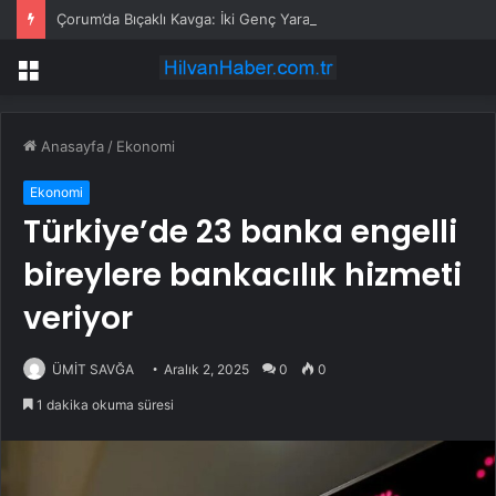
Çorum’da Bıçaklı Kavga: İki Genç Yaralı
Menü
Anasayfa
/
Ekonomi
Ekonomi
Türkiye’de 23 banka engelli
bireylere bankacılık hizmeti
veriyor
ÜMİT SAVĞA
Aralık 2, 2025
0
0
1 dakika okuma süresi