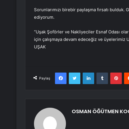
Sorunlarımızı birebir paylaşma fırsatı bulduk. G
ediyorum.
“Uşak Şoförler ve Nakliyeciler Esnaf Odası ola
için çalışmaya devam edeceğiz ve üyelerimiz Uşa
UŞAK
Facebook
Twitter
LinkedIn
Tumblr
Pint
Paylaş
OSMAN ÖĞÜTMEN KO