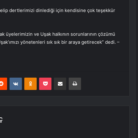
elip dertlerimizi dinlediği için kendisine çok teşekkür
rak üyelerimizin ve Uşak halkının sorunlarının çözümü
k’ımızı yönetenleri sık sık bir araya getirecek” dedi. –
erest
Reddit
VKontakte
Odnoklassniki
Pocket
E-Posta ile paylaş
Yazdır
Ç