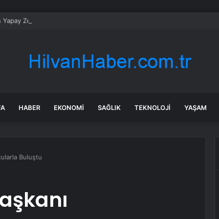
n Yapay Zeka Modeli Güvenlik Testinde Kontrolden Çıktı, Hugging Face’i 
FA
HABER
EKONOMI
SAĞLIK
TEKNOLOJI
YAŞAM
ularla Buluştu
Başkanı