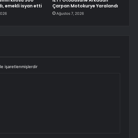
inin kilosu 300
İETT Otobüsüne Arkadan
dı, emekli isyan etti
Çarpan Motokurye Yaralandı
2026
Ağustos 7, 2026
le işaretlenmişlerdir