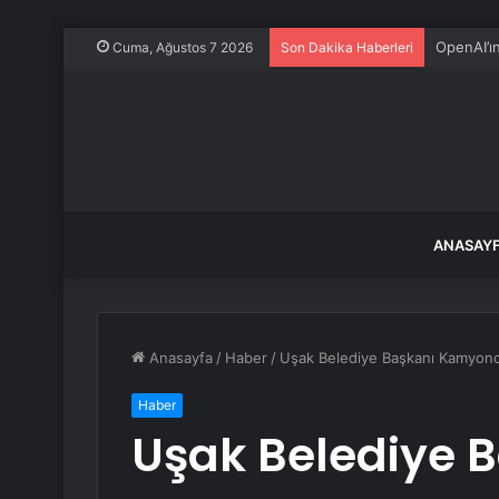
OpenAI’ı
Cuma, Ağustos 7 2026
Son Dakika Haberleri
ANASAY
Anasayfa
/
Haber
/
Uşak Belediye Başkanı Kamyonc
Haber
Uşak Belediye 