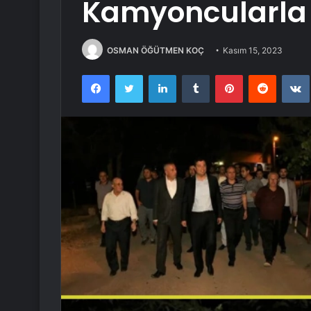
Kamyoncularla 
OSMAN ÖĞÜTMEN KOÇ
Kasım 15, 2023
Facebook
Twitter
LinkedIn
Tumblr
Pinterest
Reddit