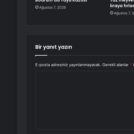
Bodrum’da Yaya Kazası
Yaz meyves
liraya fırla
Ağustos 7, 2026
Ağustos 7, 
Bir yanıt yazın
E-posta adresiniz yayınlanmayacak.
Gerekli alanlar
*
i
Y
o
r
u
m
*