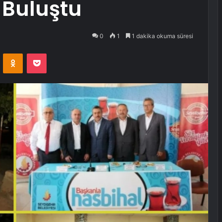
Buluştu
0
1
1 dakika okuma süresi
VKontakte
Odnoklassniki
Pocket