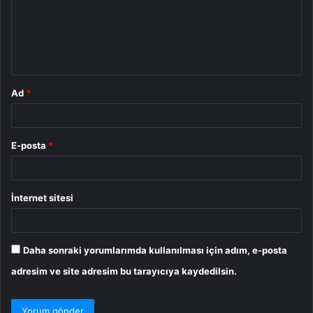
u
m
*
Ad
*
E-posta
*
İnternet sitesi
Daha sonraki yorumlarımda kullanılması için adım, e-posta
adresim ve site adresim bu tarayıcıya kaydedilsin.