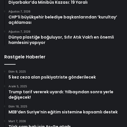
Diyarbakır’da Minibüs Kazası: 19 Yaralı
Ağustos 7, 2026
CHP’li büyükşehir belediye başkanlarından ‘kurultay’
açıklaması
Ağustos 7, 2026
Dünya plastiğe boğuluyor, Sıfır Atık Vakfı en önemli
hamlesini yapıyor
Rastgele Haberler
Ekim 9, 2025
5 kez ceza alan psikiyatriste gönderilecek
Aralık 5, 2025
Trump tarif vererek uyardı: Yılbaşından sonra yerle
değişecek!
Ekim 18, 2025
MEB’den Suriye’nin eğitim sistemine kapsamlı destek
Mart 7, 2026
Türk çam balı için Ar-Ge atağı