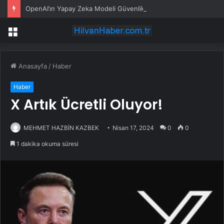
OpenAI’ın Yapay Zeka Modeli Güvenlik Testinde Kontrolden Çıktı, Hugging Face’i Hackledi
Menü
Anasayfa
/
Haber
Haber
X Artık Ücretli Oluyor!
MEHMET HAZBİN KAZBEK
Nisan 17, 2024
0
0
1 dakika okuma süresi